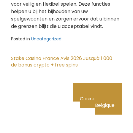
voor veilig en flexibel spelen. Deze functies
helpen u bij het bijhouden van uw
spelgewoonten en zorgen ervoor dat u binnen
de grenzen blijft die u acceptabel vindt.
Posted in
Uncategorized
Post
navigation
Stake Casino France Avis 2026 Jusquà 1 000
de bonus crypto + free spins
PepperMill Casino
Casino en ligne en
Belgique