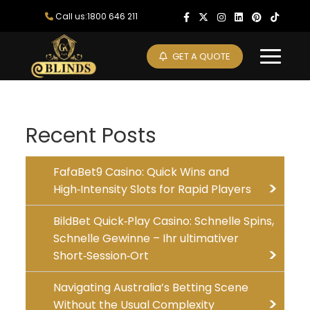
Skip
Call us:1800 646 211
to
content
GET A QUOTE
Recent Posts
FafaBet9 Casino: Quick Wins and
High‑Intensity Slots for Rapid Players
BildBet Quick‑Play Casino: Schnelle Spins,
Schnelle Gewinne – Ihr ultimativer
Short‑Session‑Ort
Navigating Australia’s Betting Scene
Without the Usual Complexity