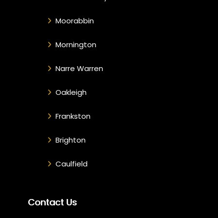
Moorabbin
Mornington
Narre Warren
Oakleigh
Frankston
Brighton
Caulfield
Contact Us