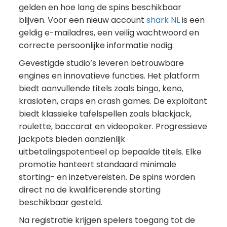
gelden en hoe lang de spins beschikbaar
blijven. Voor een nieuw account
shark NL
is een
geldig e-mailadres, een veilig wachtwoord en
correcte persoonlijke informatie nodig.
Gevestigde studio’s leveren betrouwbare
engines en innovatieve functies. Het platform
biedt aanvullende titels zoals bingo, keno,
krasloten, craps en crash games. De exploitant
biedt klassieke tafelspellen zoals blackjack,
roulette, baccarat en videopoker. Progressieve
jackpots bieden aanzienlijk
uitbetalingspotentieel op bepaalde titels. Elke
promotie hanteert standaard minimale
storting- en inzetvereisten. De spins worden
direct na de kwalificerende storting
beschikbaar gesteld.
Na registratie krijgen spelers toegang tot de