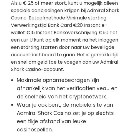
Als u € 25 of meer stort, kunt u mogelijk alleen
speciale aanbiedingen krijgen bij Admiral Shark
Casino. Betaalmethode Minimale storting
Verwerkingstijd Bank Card €20 Instant e-
wallet €15 Instant Bankoverschrijving €50 Tot
een uur U kunt op elk moment na het inloggen
een storting starten door naar uw beveiligde
accountdashboard te gaan. Het is gemakkelijk
en snel om geld toe te voegen aan uw Admiral
Shark Casino-account.
Maximale opnamebedragen zijn
afhankelijk van het verificatieniveau en
de snelheid van het cryptonetwerk.
Waar je ook bent, de mobiele site van
Admiral Shark Casino zet je op slechts
een tikje afstand van leuke
casinospellen.