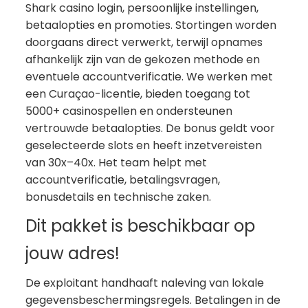
Shark casino login, persoonlijke instellingen,
betaalopties en promoties. Stortingen worden
doorgaans direct verwerkt, terwijl opnames
afhankelijk zijn van de gekozen methode en
eventuele accountverificatie. We werken met
een Curaçao-licentie, bieden toegang tot
5000+ casinospellen en ondersteunen
vertrouwde betaalopties. De bonus geldt voor
geselecteerde slots en heeft inzetvereisten
van 30x–40x. Het team helpt met
accountverificatie, betalingsvragen,
bonusdetails en technische zaken.
Dit pakket is beschikbaar op
jouw adres!
De exploitant handhaaft naleving van lokale
gegevensbeschermingsregels. Betalingen in de