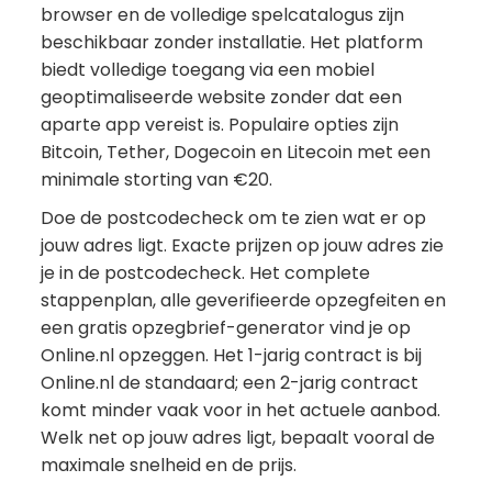
browser en de volledige spelcatalogus zijn
beschikbaar zonder installatie. Het platform
biedt volledige toegang via een mobiel
geoptimaliseerde website zonder dat een
aparte app vereist is. Populaire opties zijn
Bitcoin, Tether, Dogecoin en Litecoin met een
minimale storting van €20.
Doe de postcodecheck om te zien wat er op
jouw adres ligt. Exacte prijzen op jouw adres zie
je in de postcodecheck. Het complete
stappenplan, alle geverifieerde opzegfeiten en
een gratis opzegbrief-generator vind je op
Online.nl opzeggen. Het 1-jarig contract is bij
Online.nl de standaard; een 2-jarig contract
komt minder vaak voor in het actuele aanbod.
Welk net op jouw adres ligt, bepaalt vooral de
maximale snelheid en de prijs.