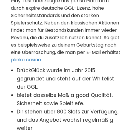
Play Test überzeugte uns perish Plattform
durch expire deutsche GGL-Lizenz, hohe
Sicherheitsstandards und den starken
Spielerschutz. Neben den klassischen Aktionen
findet man für Bestandskunden immer wieder
Revenu, die du zusätzlich nutzen kannst. So gibt
es beispielsweise zu deinem Geburtstag noch
eine Überraschung, die man per E-Mail erhältst
plinko casino
.
DrückGlück wurde im Jahr 2015
gegründet und steht auf der Whitelist
der GGL.
bietet dasselbe Maß a good Qualität,
Sicherheit sowie Spieltiefe.
Dir stehen über 800 Slots zur Verfügung,
und das Angebot wächst regelmäßig
weiter.