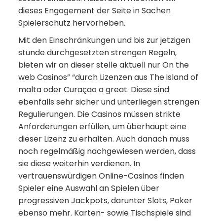
dieses Engagement der Seite in Sachen
Spielerschutz hervorheben.
Mit den Einschränkungen und bis zur jetzigen
stunde durchgesetzten strengen Regeln,
bieten wir an dieser stelle aktuell nur On the
web Casinos” “durch Lizenzen aus The island of
malta oder Curaçao a great. Diese sind
ebenfalls sehr sicher und unterliegen strengen
Regulierungen. Die Casinos müssen strikte
Anforderungen erfüllen, um überhaupt eine
dieser Lizenz zu erhalten. Auch danach muss
noch regelmäßig nachgewiesen werden, dass
sie diese weiterhin verdienen. In
vertrauenswürdigen Online-Casinos finden
Spieler eine Auswahl an Spielen über
progressiven Jackpots, darunter Slots, Poker
ebenso mehr. Karten- sowie Tischspiele sind