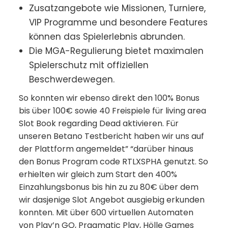
Zusatzangebote wie Missionen, Turniere,
VIP Programme und besondere Features
können das Spielerlebnis abrunden.
Die MGA-Regulierung bietet maximalen
Spielerschutz mit offiziellen
Beschwerdewegen.
So konnten wir ebenso direkt den 100% Bonus
bis über 100€ sowie 40 Freispiele für living area
Slot Book regarding Dead aktivieren. Für
unseren Betano Testbericht haben wir uns auf
der Plattform angemeldet” “darüber hinaus
den Bonus Program code RTLXSPHA genutzt. So
erhielten wir gleich zum Start den 400%
Einzahlungsbonus bis hin zu zu 80€ über dem
wir dasjenige Slot Angebot ausgiebig erkunden
konnten. Mit über 600 virtuellen Automaten
von Play’n GO, Pragmatic Play, Hölle Games