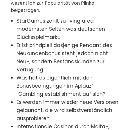
wesentlich zur Popularität von Plinko
beigetragen.
StarGames zählt zu living area
modernsten Seiten was deutschen
Glücksspielmarkt.
Er ist prinzipiell dasjenige Pendant des
Neukundenbonus steht jedoch nicht
Neu-, sondern Bestandskunden zur
Verfügung.
Was hat es eigentlich mit den
Bonusbedingungen im Aplauz”
“Gambling establishment auf sich?
Es werden immer wieder neue Versionen
gelauncht, die wird selbstverständlich
ausprobieren.
Internationale Casinos durch Malta-,