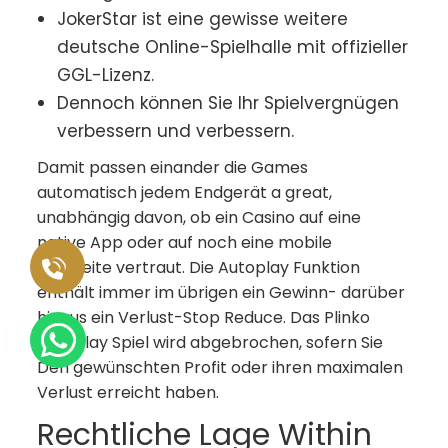
JokerStar ist eine gewisse weitere
deutsche Online-Spielhalle mit offizieller
GGL-Lizenz.
Dennoch können Sie Ihr Spielvergnügen
verbessern und verbessern.
Damit passen einander die Games
automatisch jedem Endgerät a great,
unabhängig davon, ob ein Casino auf eine
native App oder auf noch eine mobile
Webseite vertraut. Die Autoplay Funktion
enthält immer im übrigen ein Gewinn- darüber
hinaus ein Verlust-Stop Reduce. Das Plinko
Autoplay Spiel wird abgebrochen, sofern Sie
Den gewünschten Profit oder ihren maximalen
Verlust erreicht haben.
Rechtliche Lage Within