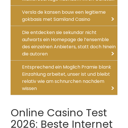
Versla de kansen bouw een legitieme
gokbasis met Samiland Casino
Die entdecken sie sekundar nicht
aufwarts ein Homepage de l’ensemble
des einzelnen Anbieters, statt doch hinein
die autoren
Entsprechend ein Moglich Pramie blank
Einzahlung arbeitet, unser ist und bleibt
relativ wie am schnurchen nachdem
wissen
Online Casino Test
2026: Beste Internet