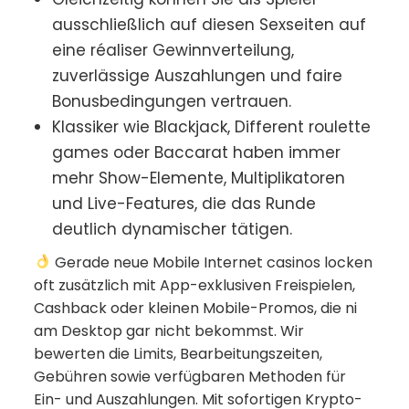
ausschließlich auf diesen Sexseiten auf
eine réaliser Gewinnverteilung,
zuverlässige Auszahlungen und faire
Bonusbedingungen vertrauen.
Klassiker wie Blackjack, Different roulette
games oder Baccarat haben immer
mehr Show-Elemente, Multiplikatoren
und Live-Features, die das Runde
deutlich dynamischer tätigen.
Gerade neue Mobile Internet casinos locken
oft zusätzlich mit App-exklusiven Freispielen,
Cashback oder kleinen Mobile-Promos, die ni
am Desktop gar nicht bekommst. Wir
bewerten die Limits, Bearbeitungszeiten,
Gebühren sowie verfügbaren Methoden für
Ein- und Auszahlungen. Mit sofortigen Krypto-