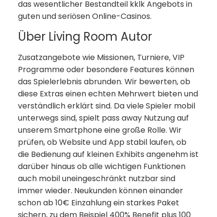
das wesentlicher Bestandteil kklk Angebots in
guten und seriösen Online-Casinos.
Über Living Room Autor
Zusatzangebote wie Missionen, Turniere, VIP
Programme oder besondere Features können
das Spielerlebnis abrunden. Wir bewerten, ob
diese Extras einen echten Mehrwert bieten und
verständlich erklärt sind. Da viele Spieler mobil
unterwegs sind, spielt pass away Nutzung auf
unserem Smartphone eine große Rolle. Wir
prüfen, ob Website und App stabil laufen, ob
die Bedienung auf kleinen Exhibits angenehm ist
darüber hinaus ob alle wichtigen Funktionen
auch mobil uneingeschränkt nutzbar sind
immer wieder. Neukunden können einander
schon ab 10€ Einzahlung ein starkes Paket
sichern, zu dem Beispiel 400% Benefit plus 100