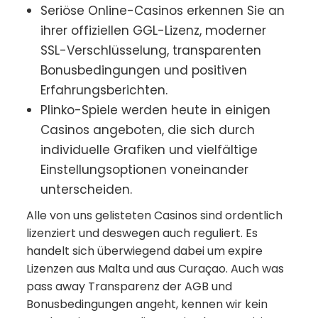
Seriöse Online-Casinos erkennen Sie an
ihrer offiziellen GGL-Lizenz, moderner
SSL-Verschlüsselung, transparenten
Bonusbedingungen und positiven
Erfahrungsberichten.
Plinko-Spiele werden heute in einigen
Casinos angeboten, die sich durch
individuelle Grafiken und vielfältige
Einstellungsoptionen voneinander
unterscheiden.
Alle von uns gelisteten Casinos sind ordentlich
lizenziert und deswegen auch reguliert. Es
handelt sich überwiegend dabei um expire
Lizenzen aus Malta und aus Curaçao. Auch was
pass away Transparenz der AGB und
Bonusbedingungen angeht, kennen wir kein