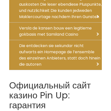
auskosten Die leser ebendiese Pluspunkte,
und nutzlichkeit Die kunden jedweden
Maklercourtage nachdem Ihren Gunsten
Versla de kansen bouw een legitieme
gokbasis met Samiland Casino
Die entdecken sie sekundar nicht
aufwarts ein Homepage de l’ensemble
des einzelnen Anbieters, statt doch hinein
die autoren
Официальный сайт
казино Pin Up:
гарантия