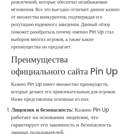
развлечений, которые обеспечат незабываемые
мгновения. Все это выгодно отличает данное казино
от множества конкурентов, подтверждая его
репутацию надежного заведения. Данный обзор
поможет разобраться, почему именно Pin Up стал
выбором многих игроков, а также какие
преимущества он предлагает.
Преимущества
официального сайта Pin Up
Казино Pin Up имеет множество преимуществ,
которые делают его привлекательным для игроков.
Ниже представлены основные из них:
Лицензия и безопасность:
Казино Pin Up
работает на основании лицензии, что
гарантирует его законность и безопасность
данных пользователей.