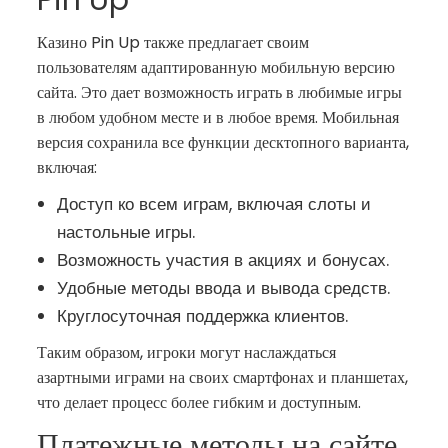
Казино Pin Up также предлагает своим
пользователям адаптированную мобильную версию
сайта. Это дает возможность играть в любимые игры
в любом удобном месте и в любое время. Мобильная
версия сохранила все функции десктопного варианта,
включая:
Доступ ко всем играм, включая слоты и
настольные игры.
Возможность участия в акциях и бонусах.
Удобные методы ввода и вывода средств.
Круглосуточная поддержка клиентов.
Таким образом, игроки могут наслаждаться
азартными играми на своих смартфонах и планшетах,
что делает процесс более гибким и доступным.
Платежные методы на сайте