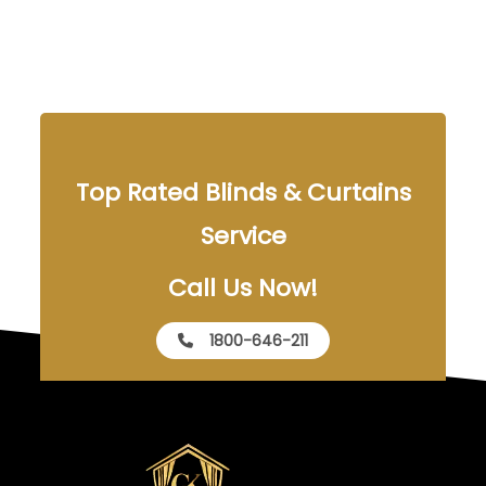
Top Rated Blinds & Curtains
Service
Call Us Now!
1800-646-211