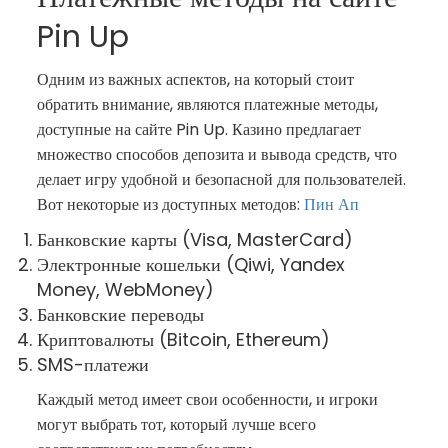
Pin Up
Одним из важных аспектов, на который стоит
обратить внимание, являются платежные методы,
доступные на сайте Pin Up. Казино предлагает
множество способов депозита и вывода средств, что
делает игру удобной и безопасной для пользователей.
Вот некоторые из доступных методов:
Пин Ап
Банковские карты (Visa, MasterCard)
Электронные кошельки (Qiwi, Yandex
Money, WebMoney)
Банковские переводы
Криптовалюты (Bitcoin, Ethereum)
SMS-платежи
Каждый метод имеет свои особенности, и игроки
могут выбрать тот, который лучше всего