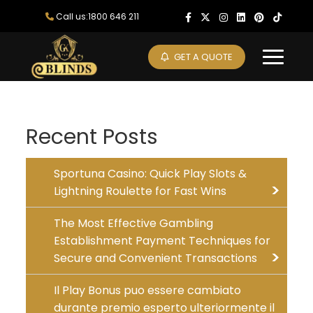
Skip
Call us:1800 646 211
to
content
GET A QUOTE
Recent Posts
Sportuna Casino: Quick Play Slots &
Lightning Roulette for Fast Wins
The Most Effective Gambling
Establishment Payment Techniques for
Secure and Convenient Transactions
Il Play Bonus puo essere cambiato
durante premio esperto ulteriormente il