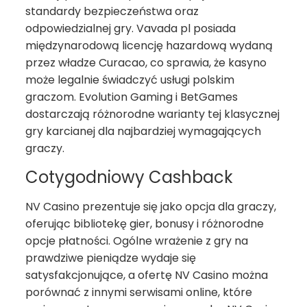
standardy bezpieczeństwa oraz
odpowiedzialnej gry. Vavada pl posiada
międzynarodową licencję hazardową wydaną
przez władze Curacao, co sprawia, że kasyno
może legalnie świadczyć usługi polskim
graczom. Evolution Gaming i BetGames
dostarczają różnorodne warianty tej klasycznej
gry karcianej dla najbardziej wymagających
graczy.
Cotygodniowy Cashback
NV Casino prezentuje się jako opcja dla graczy,
oferując bibliotekę gier, bonusy i różnorodne
opcje płatności. Ogólne wrażenie z gry na
prawdziwe pieniądze wydaje się
satysfakcjonujące, a ofertę NV Casino można
porównać z innymi serwisami online, które