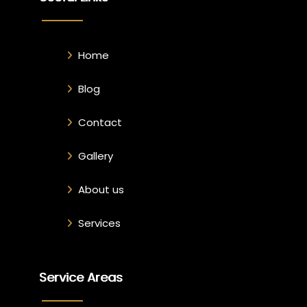
Home
Blog
Contact
Gallery
About us
Services
Service Areas