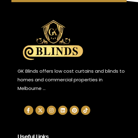
GK Blinds offers low cost curtains and blinds to
homes and commercial properties in
Melbourne …
Useful Links