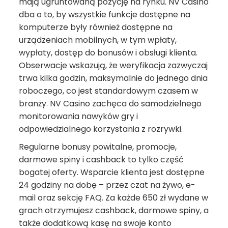
mają ugruntowaną pozycję na rynku. NV Casino
dba o to, by wszystkie funkcje dostępne na
komputerze były również dostępne na
urządzeniach mobilnych, w tym wpłaty,
wypłaty, dostęp do bonusów i obsługi klienta.
Obserwacje wskazują, że weryfikacja zazwyczaj
trwa kilka godzin, maksymalnie do jednego dnia
roboczego, co jest standardowym czasem w
branży. NV Casino zachęca do samodzielnego
monitorowania nawyków gry i
odpowiedzialnego korzystania z rozrywki.
Regularne bonusy powitalne, promocje,
darmowe spiny i cashback to tylko część
bogatej oferty. Wsparcie klienta jest dostępne
24 godziny na dobę – przez czat na żywo, e-
mail oraz sekcję FAQ. Za każde 650 zł wydane w
grach otrzymujesz cashback, darmowe spiny, a
także dodatkową kasę na swoje konto