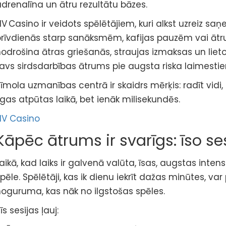
drenalīna un ātru rezultātu bāzes.
V Casino ir veidots spēlētājiem, kuri alkst uzreiz s
rīvdienās starp sanāksmēm, kafijas pauzēm vai ātru
odrošina ātras griešanās, straujas izmaksas un lietot
avs sirdsdarbības ātrums pie augsta riska laimesti
īmola uzmanības centrā ir skaidrs mērķis: radīt vid
lgas atpūtas laikā, bet ienāk milisekundēs.
NV Casino
Kāpēc ātrums ir svarīgs: īso se
aikā, kad laiks ir galvenā valūta, īsas, augstas inte
pēle. Spēlētāji, kas ik dienu iekrīt dažas minūtes, v
oguruma, kas nāk no ilgstošas spēles.
īs sesijas ļauj: