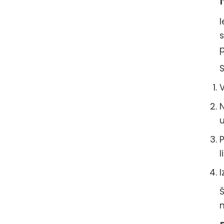
I
s
p
S
V
N
u
P
l
I
Š
n