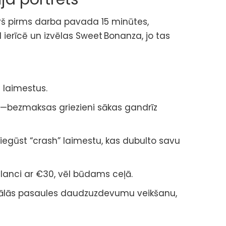
urš pirms darba pavada 15 minūtes,
 ierīcē un izvēlas Sweet Bonanza, jo tas
 laimestus.
r—bezmaksas griezieni sākas gandrīz
iegūst “crash” laimestu, kas dubulto savu
bilanci ar €30, vēl būdams ceļā.
o reālās pasaules daudzuzdevumu veikšanu,