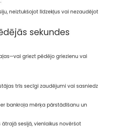
.
iju, neiztukšojot līdzekļus vai nezaudējot
ēdējās sekundes
aļas—vai griezt pēdējo griezienu vai
iestājas trīs secīgi zaudējumi vai sasniedz
sver bankroļa mērķa pārstādīšanu un
ātrajā sesijā, vienlaikus novēršot