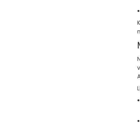
K
n
N
v
A
L