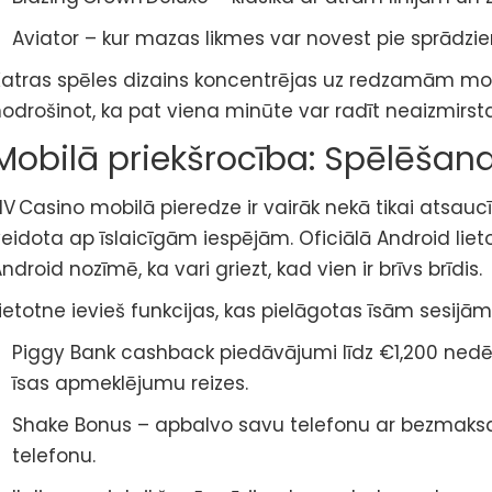
Aviator – kur mazas likmes var novest pie sprādz
atras spēles dizains koncentrējas uz redzamām mod
odrošinot, ka pat viena minūte var radīt neaizmirst
Mobilā priekšrocība: Spēlēšana
V Casino mobilā pieredze ir vairāk nekā tikai atsaucī
eidota ap īslaicīgām iespējām. Oficiālā Android liet
ndroid nozīmē, ka vari griezt, kad vien ir brīvs brīdis.
ietotne ievieš funkcijas, kas pielāgotas īsām sesijām
Piggy Bank cashback piedāvājumi līdz €1,200 nedēļā
īsas apmeklējumu reizes.
Shake Bonus – apbalvo savu telefonu ar bezmaksas 
telefonu.