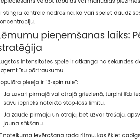
epieciešams veidot tabulas vai manuālas piezīmes
ī stingrā kontrole nodrošina, ka vari spēlēt daudz ses
oncentrāciju.
Lēmumu pieņemšanas laiks: P
stratēģija
ugstas intensitātes spēle ir atkarīga no sekundes d
uzņemt īsu pārtraukumu.
opulāra pieeja ir “3‑spin rule”:
Ja uzvari pirmajā vai otrajā griezienā, turpini līdz 
savu iepriekš noteikto stop‑loss limitu.
Ja zaudē pirmajā un otrajā, bet uzvar trešajā, ap
jauna sākšanu.
ī noteikuma ievērošana rada ritmu, kas šķiet dabīgs 