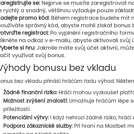
aregistrujte se:
Nejprve se musíte zaregistrovat n
e rychlý a snadný, většinou vyžaduje pouze základn
Zadejte promo kód:
Během registrace budete mít m
oužíváte správný kód, abyste mohli získat bonus 
otvrďte registraci:
Po vyplnění registračního formu
likněte na odkaz v e-mailu, abyste aktivovali svůj 
yberte si hru:
Jakmile máte svůj účet aktivní, můžet
ačít využívat svůj bonus.
Výhody bonusu bez vkladu
onus bez vkladu přináší hráčům řadu výhod. Některé 
Žádné finanční riziko:
Hráči mohou vyzkoušet platf
Možnost zvýšení znalostí:
Umožňuje hráčům lépe se
příležitostí.
Potenciální výhry:
I když nehrozí žádné riziko, hráč
Podpora zákaznické služby:
Při hraní na Mostbet m