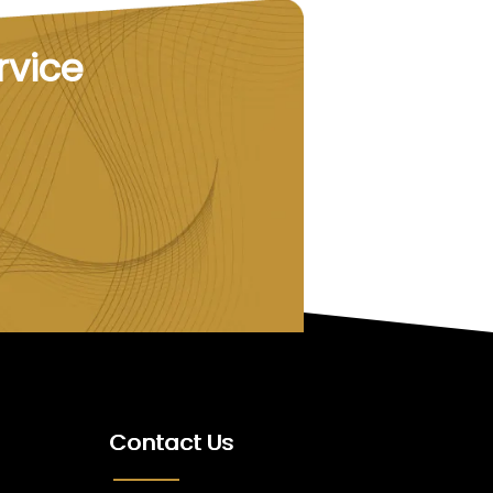
rvice
Contact Us