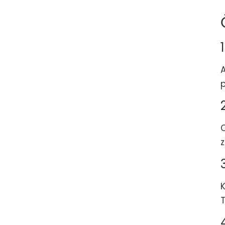
A
O
z
K