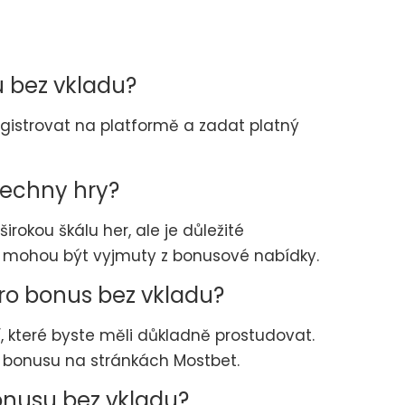
u bez vkladu?
egistrovat na platformě a zadat platný
šechny hry?
rokou škálu her, ale je důležité
ry mohou být vyjmuty z bonusové nabídky.
pro bonus bez vkladu?
 které byste měli důkladně prostudovat.
 bonusu na stránkách Mostbet.
onusu bez vkladu?