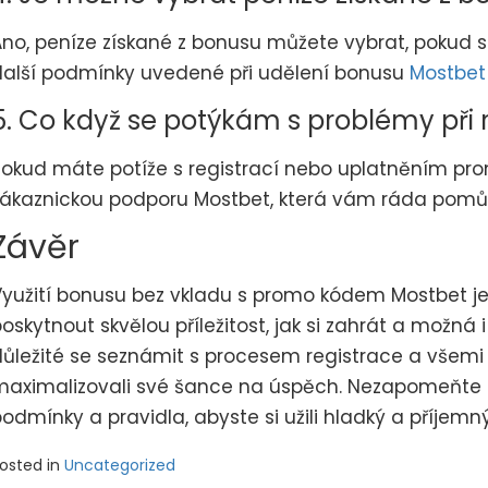
no, peníze získané z bonusu můžete vybrat, pokud 
další podmínky uvedené při udělení bonusu
Mostbet
5. Co když se potýkám s problémy při r
okud máte potíže s registrací nebo uplatněním pr
ákaznickou podporu Mostbet, která vám ráda pomůže
Závěr
Využití bonusu bez vkladu s promo kódem Mostbet 
oskytnout skvělou příležitost, jak si zahrát a možná i
důležité se seznámit s procesem registrace a všem
maximalizovali své šance na úspěch. Nezapomeňte 
odmínky a pravidla, abyste si užili hladký a příjemný
osted in
Uncategorized