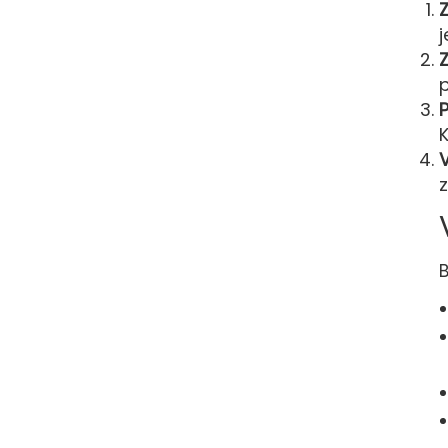
Z
j
p
P
K
V
z
B