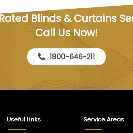
Rated Blinds & Curtains Se
Call Us Now!
1800-646-211
Useful Links
Service Areas