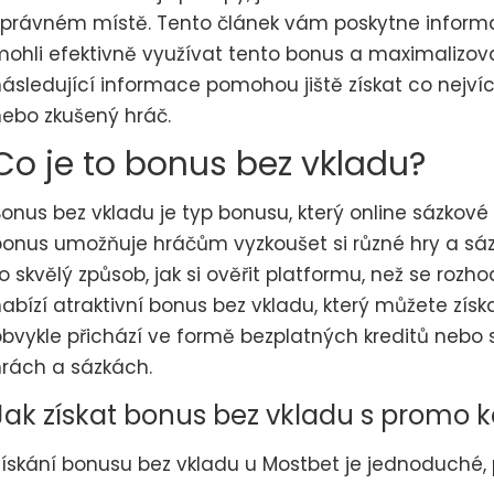
právném místě. Tento článek vám poskytne informac
ohli efektivně využívat tento bonus a maximalizo
ásledující informace pomohou jiště získat co nejvíce 
ebo zkušený hráč.
Co je to bonus bez vkladu?
onus bez vkladu je typ bonusu, který online sázkov
onus umožňuje hráčům vyzkoušet si různé hry a sáz
o skvělý způsob, jak si ověřit platformu, než se roz
abízí atraktivní bonus bez vkladu, který můžete zí
bvykle přichází ve formě bezplatných kreditů nebo 
rách a sázkách.
Jak získat bonus bez vkladu s promo
ískání bonusu bez vkladu u Mostbet je jednoduché, p