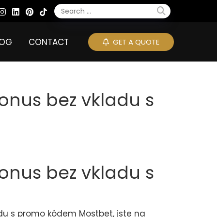
LOG
CONTACT
GET A QUOTE
 bonus bez vkladu s
 bonus bez vkladu s
ladu s promo kódem Mostbet, jste na