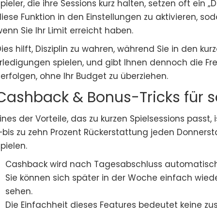
pieler, die ihre Sessions kurz halten, setzen oft ein 
iese Funktion in den Einstellungen zu aktivieren, 
enn Sie Ihr Limit erreicht haben.
ies hilft, Disziplin zu wahren, während Sie in den 
rledigungen spielen, und gibt Ihnen dennoch die Fre
erfolgen, ohne Ihr Budget zu überziehen.
Cashback & Bonus-Tricks für 
ines der Vorteile, das zu kurzen Spielsessions pass
bis zu zehn Prozent Rückerstattung jeden Donners
pielen.
Cashback wird nach Tagesabschluss automatisch 
Sie können sich später in der Woche einfach wied
sehen.
Die Einfachheit dieses Features bedeutet keine zus