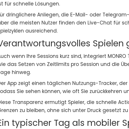
st für schnelle Lösungen.
ür dringlichere Anliegen, die E-Mail- oder Telegram
ber die meisten Nutzer finden den Live-Chat für sc
pielzyklen ausreichend.
Verantwortungsvolles Spielen 
uch wenn Ihre Sessions kurz sind, integriert MONRO 
ie das Setzen von Zeitlimits pro Session und die
Tage hinweg.
er App zeigt einen täglichen Nutzungs-Tracker, der 
odass Sie sehen können, wie oft Sie zurückkehren und
iese Transparenz ermutigt Spieler, die schnelle Acti
renzen zu bleiben, ohne sich unter Druck gesetzt zu f
Ein typischer Tag als mobiler S