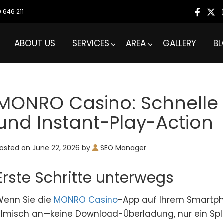
 646 211
ABOUT US
SERVICES
AREA
GALLERY
B
MONRO Casino: Schnelle
und Instant-Play-Action
osted on
June 22, 2026
by
SEO Manager
Erste Schritte unterwegs
Wenn Sie die
MONRO Casino
-App auf Ihrem Smartphon
ilmisch an—keine Download-Überladung, nur ein Spl