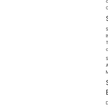
a
S
I
T
d
S
A
D