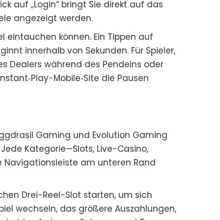
ck auf „Login“ bringt Sie direkt auf das
ele angezeigt werden.
Spiel eintauchen können. Ein Tippen auf
eginnt innerhalb von Sekunden. Für Spieler,
nes Dealers während des Pendelns oder
nstant‑Play-Mobile‑Site die Pausen
, Yggdrasil Gaming und Evolution Gaming
. Jede Kategorie—Slots, Live-Casino,
e Navigationsleiste am unteren Rand
chen Drei-Reel-Slot starten, um sich
piel wechseln, das größere Auszahlungen,