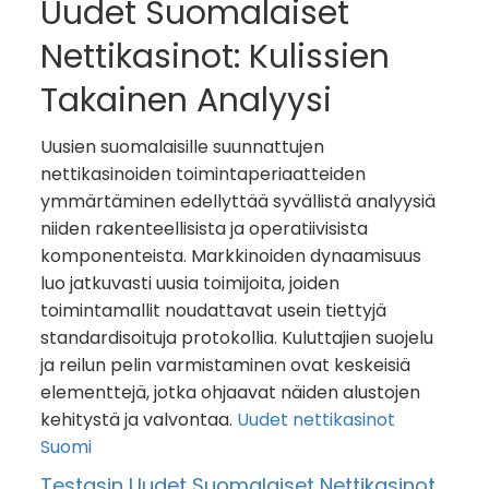
Uudet Suomalaiset
Nettikasinot: Kulissien
Takainen Analyysi
Uusien suomalaisille suunnattujen
nettikasinoiden toimintaperiaatteiden
ymmärtäminen edellyttää syvällistä analyysiä
niiden rakenteellisista ja operatiivisista
komponenteista. Markkinoiden dynaamisuus
luo jatkuvasti uusia toimijoita, joiden
toimintamallit noudattavat usein tiettyjä
standardisoituja protokollia. Kuluttajien suojelu
ja reilun pelin varmistaminen ovat keskeisiä
elementtejä, jotka ohjaavat näiden alustojen
kehitystä ja valvontaa.
Uudet nettikasinot
Suomi
Testasin Uudet Suomalaiset Nettikasinot