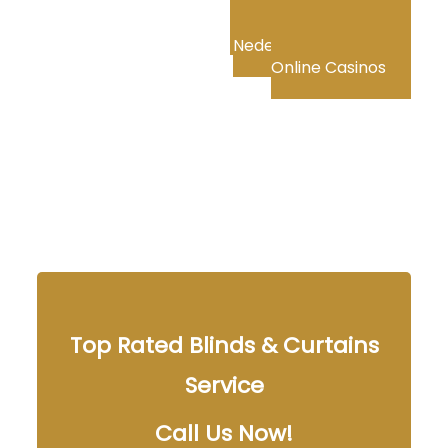
Beste Online Casino
Nederland 2026 Top 10
Online Casinos
Top Rated Blinds & Curtains
Service
Call Us Now!