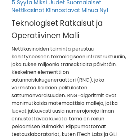
5 Syyta Miksi Uudet Suomalaiset
Nettikasinot Kiinnostavat Minua Nyt
Teknologiset Ratkaisut ja
Operatiivinen Malli
Nettikasinoiden toiminta perustuu
kehittyneeseen teknologiseen infrastruktuuriin,
joka tukee miljoonia transaktioita päivittäin.
Keskeinen elementti on
satunnaislukugeneraattori (RNG), joka
varmistaa kaikkien pelitulosten
sattumanvaraisuuden. RNG-algoritmit ovat
monimutkaisia matemaattisia malleja, jotka
luovat jatkuvasti uusia numerojonoja ilman
ennustettavaa kuviota; tämä on reilun
pelaamisen kulmakivi. Riippumattomat
testauslaboratoriot, kuten iTech Labs ja GLI