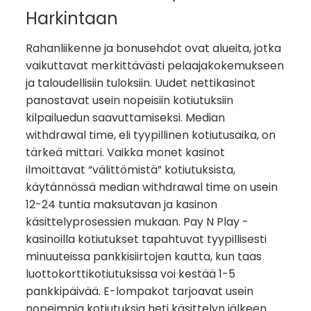
Harkintaan
Rahanliikenne ja bonusehdot ovat alueita, jotka
vaikuttavat merkittävästi pelaajakokemukseen
ja taloudellisiin tuloksiin. Uudet nettikasinot
panostavat usein nopeisiin kotiutuksiin
kilpailuedun saavuttamiseksi. Median
withdrawal time, eli tyypillinen kotiutusaika, on
tärkeä mittari. Vaikka monet kasinot
ilmoittavat “välittömistä” kotiutuksista,
käytännössä median withdrawal time on usein
12-24 tuntia maksutavan ja kasinon
käsittelyprosessien mukaan. Pay N Play -
kasinoilla kotiutukset tapahtuvat tyypillisesti
minuuteissa pankkisiirtojen kautta, kun taas
luottokorttikotiutuksissa voi kestää 1-5
pankkipäivää. E-lompakot tarjoavat usein
nopeimpia kotiutuksia heti käsittelyn jälkeen.