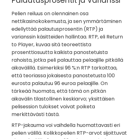
Palautusprosentit ja Varianssi
Pelien reiluus on olennainen osa
nettikasinokokemusta, ja sen ymmärtäminen
edellyttää palautusprosentin (RTP) ja
varianssin käsitteiden hallintaa. RTP, eli Return
to Player, kuvaa sitä teoreettista
prosenttiosuutta kaikista panostetuista
rahoista, jotka peli palauttaa pelaajille pitkällä
aikavälillä. Esimerkiksi 96 %:n RTP tarkoittaa,
että teoriassa jokaisesta panostetusta 100
eurosta palautuu 96 euroa pelaajille. On
tärkeää huomata, että tämä on pitkän
aikavälin tilastollinen keskiarvo; yksittäisen
pelisession tulokset voivat poiketa
merkittävästi tästä.
RTP-jakauma voi vaihdella huomattavasti eri
pelien välillä. Kolikkopelien RTP-arvot sijoittuvat