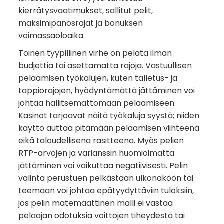
kierrätysvaatimukset, sallitut pelit,
maksimipanosrajat ja bonuksen
voimassaoloaika.
Toinen tyypillinen virhe on pelata ilman
budjettia tai asettamatta rajoja. Vastuullisen
pelaamisen työkalujen, kuten talletus- ja
tappiorajojen, hyödyntämättä jättäminen voi
johtaa hallitsemattomaan pelaamiseen.
Kasinot tarjoavat näitä työkaluja syystä; niiden
käyttö auttaa pitämään pelaamisen viihteenä
eikä taloudellisena rasitteena. Myös pelien
RTP-arvojen ja varianssin huomioimatta
jättäminen voi vaikuttaa negatiivisesti. Pelin
valinta perustuen pelkästään ulkonäköön tai
teemaan voi johtaa epätyydyttäviin tuloksiin,
jos pelin matemaattinen malli ei vastaa
pelaajan odotuksia voittojen tiheydestä tai