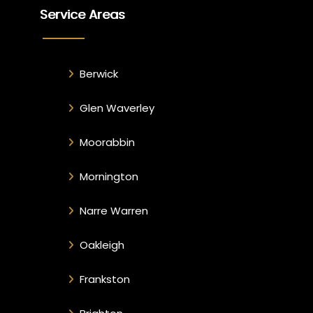
Service Areas
Berwick
Glen Waverley
Moorabbin
Mornington
Narre Warren
Oakleigh
Frankston