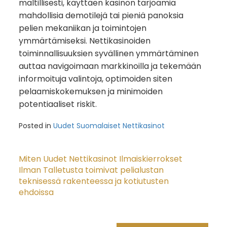
maltillisesti, käyttäen kasinon tarjoamia
mahdollisia demotilejä tai pieniä panoksia
pelien mekaniikan ja toimintojen
ymmärtämiseksi. Nettikasinoiden
toiminnallisuuksien syvällinen ymmärtäminen
auttaa navigoimaan markkinoilla ja tekemään
informoituja valintoja, optimoiden siten
pelaamiskokemuksen ja minimoiden
potentiaaliset riskit.
Posted in
Uudet Suomalaiset Nettikasinot
Post
navigation
Miten Uudet Nettikasinot Ilmaiskierrokset
Ilman Talletusta toimivat pelialustan
teknisessä rakenteessa ja kotiutusten
ehdoissa