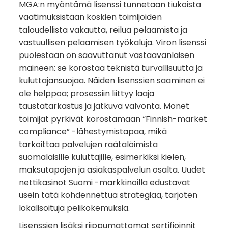
MGA:n myöntämä lisenssi tunnetaan tiukoista
vaatimuksistaan koskien toimijoiden
taloudellista vakautta, reilua pelaamista ja
vastuullisen pelaamisen työkaluja. Viron lisenssi
puolestaan on saavuttanut vastaavanlaisen
maineen: se korostaa teknistä turvallisuutta ja
kuluttajansuojaa. Näiden lisenssien saaminen ei
ole helppoa; prosessiin liittyy laaja
taustatarkastus ja jatkuva valvonta. Monet
toimijat pyrkivät korostamaan “Finnish-market
compliance” -lähestymistapaa, mikä
tarkoittaa palvelujen räätälöimistä
suomalaisille kuluttajille, esimerkiksi kielen,
maksutapojen ja asiakaspalvelun osalta. Uudet
nettikasinot Suomi -markkinoilla edustavat
usein tätä kohdennettua strategiaa, tarjoten
lokalisoituja pelikokemuksia.
Lisenssien lisäksi riippumattomat sertifioinnit