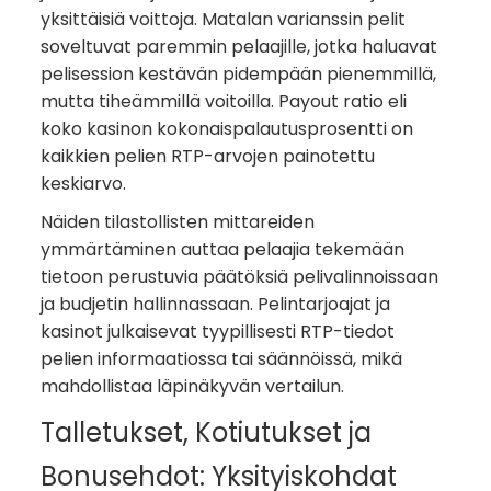
yksittäisiä voittoja. Matalan varianssin pelit
soveltuvat paremmin pelaajille, jotka haluavat
pelisession kestävän pidempään pienemmillä,
mutta tiheämmillä voitoilla. Payout ratio eli
koko kasinon kokonaispalautusprosentti on
kaikkien pelien RTP-arvojen painotettu
keskiarvo.
Näiden tilastollisten mittareiden
ymmärtäminen auttaa pelaajia tekemään
tietoon perustuvia päätöksiä pelivalinnoissaan
ja budjetin hallinnassaan. Pelintarjoajat ja
kasinot julkaisevat tyypillisesti RTP-tiedot
pelien informaatiossa tai säännöissä, mikä
mahdollistaa läpinäkyvän vertailun.
Talletukset, Kotiutukset ja
Bonusehdot: Yksityiskohdat