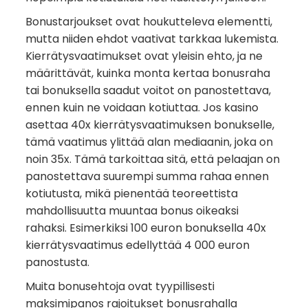
Bonustarjoukset ovat houkutteleva elementti,
mutta niiden ehdot vaativat tarkkaa lukemista.
Kierrätysvaatimukset ovat yleisin ehto, ja ne
määrittävät, kuinka monta kertaa bonusraha
tai bonuksella saadut voitot on panostettava,
ennen kuin ne voidaan kotiuttaa. Jos kasino
asettaa 40x kierrätysvaatimuksen bonukselle,
tämä vaatimus ylittää alan mediaanin, joka on
noin 35x. Tämä tarkoittaa sitä, että pelaajan on
panostettava suurempi summa rahaa ennen
kotiutusta, mikä pienentää teoreettista
mahdollisuutta muuntaa bonus oikeaksi
rahaksi. Esimerkiksi 100 euron bonuksella 40x
kierrätysvaatimus edellyttää 4 000 euron
panostusta.
Muita bonusehtoja ovat tyypillisesti
maksimipanos rajoitukset bonusrahalla