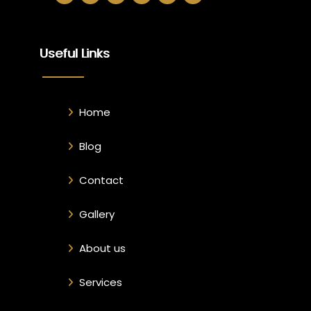
Useful Links
Home
Blog
Contact
Gallery
About us
Services