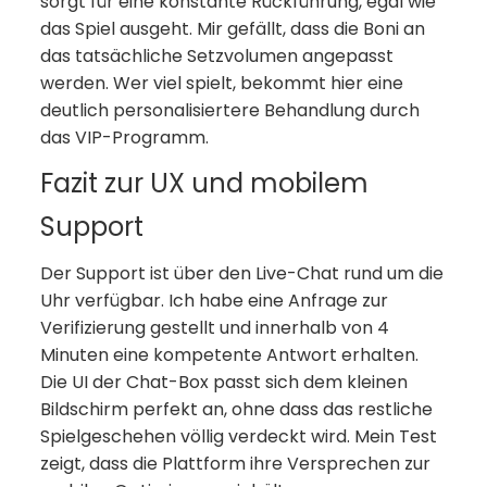
sorgt für eine konstante Rückführung, egal wie
das Spiel ausgeht. Mir gefällt, dass die Boni an
das tatsächliche Setzvolumen angepasst
werden. Wer viel spielt, bekommt hier eine
deutlich personalisiertere Behandlung durch
das VIP-Programm.
Fazit zur UX und mobilem
Support
Der Support ist über den Live-Chat rund um die
Uhr verfügbar. Ich habe eine Anfrage zur
Verifizierung gestellt und innerhalb von 4
Minuten eine kompetente Antwort erhalten.
Die UI der Chat-Box passt sich dem kleinen
Bildschirm perfekt an, ohne dass das restliche
Spielgeschehen völlig verdeckt wird. Mein Test
zeigt, dass die Plattform ihre Versprechen zur