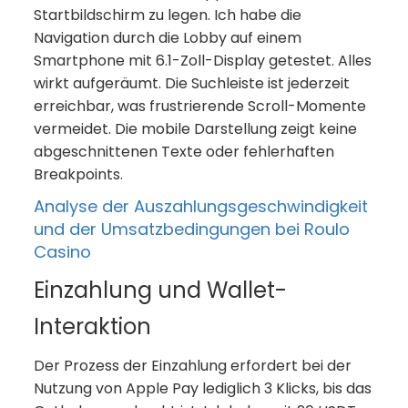
Startbildschirm zu legen. Ich habe die
Navigation durch die Lobby auf einem
Smartphone mit 6.1-Zoll-Display getestet. Alles
wirkt aufgeräumt. Die Suchleiste ist jederzeit
erreichbar, was frustrierende Scroll-Momente
vermeidet. Die mobile Darstellung zeigt keine
abgeschnittenen Texte oder fehlerhaften
Breakpoints.
Analyse der Auszahlungsgeschwindigkeit
und der Umsatzbedingungen bei Roulo
Casino
Einzahlung und Wallet-
Interaktion
Der Prozess der Einzahlung erfordert bei der
Nutzung von Apple Pay lediglich 3 Klicks, bis das