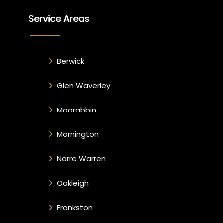
Service Areas
Berwick
Glen Waverley
Moorabbin
Mornington
Narre Warren
Oakleigh
Frankston