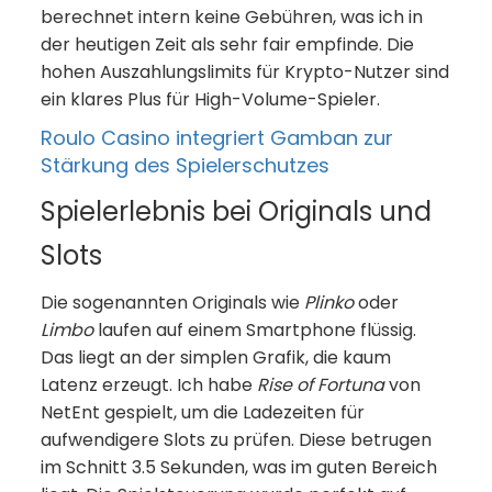
berechnet intern keine Gebühren, was ich in
der heutigen Zeit als sehr fair empfinde. Die
hohen Auszahlungslimits für Krypto-Nutzer sind
ein klares Plus für High-Volume-Spieler.
Roulo Casino integriert Gamban zur
Stärkung des Spielerschutzes
Spielerlebnis bei Originals und
Slots
Die sogenannten Originals wie
Plinko
oder
Limbo
laufen auf einem Smartphone flüssig.
Das liegt an der simplen Grafik, die kaum
Latenz erzeugt. Ich habe
Rise of Fortuna
von
NetEnt gespielt, um die Ladezeiten für
aufwendigere Slots zu prüfen. Diese betrugen
im Schnitt 3.5 Sekunden, was im guten Bereich