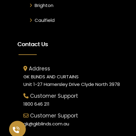
Brighton
Caulfield
Contact Us
Address
GK BLINDS AND CURTAINS
Unit 1-27 Hamersley Drive Clyde North 3978
Customer Support
1800 646 211
Customer Support
gk@gkblinds.com.au