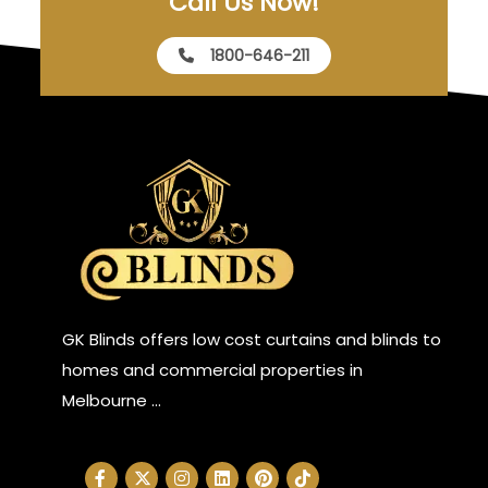
Call Us Now!
1800-646-211
GK Blinds offers low cost curtains and blinds to
homes and commercial properties in
Melbourne …