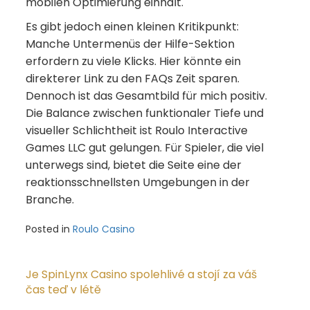
mobilen Optimierung einhält.
Es gibt jedoch einen kleinen Kritikpunkt:
Manche Untermenüs der Hilfe-Sektion
erfordern zu viele Klicks. Hier könnte ein
direkterer Link zu den FAQs Zeit sparen.
Dennoch ist das Gesamtbild für mich positiv.
Die Balance zwischen funktionaler Tiefe und
visueller Schlichtheit ist Roulo Interactive
Games LLC gut gelungen. Für Spieler, die viel
unterwegs sind, bietet die Seite eine der
reaktionsschnellsten Umgebungen in der
Branche.
Posted in
Roulo Casino
Post
navigation
Je SpinLynx Casino spolehlivé a stojí za váš
čas teď v létě