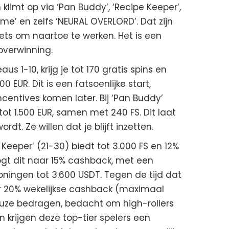
klimt op via ‘Pan Buddy’, ‘Recipe Keeper’,
me’ en zelfs ‘NEURAL OVERLORD’. Dat zijn
iets om naartoe te werken. Het is een
overwinning.
us 1-10, krijg je tot 170 gratis spins en
EUR. Dit is een fatsoenlijke start,
entives komen later. Bij ‘Pan Buddy’
tot 1.500 EUR, samen met 240 FS. Dit laat
dt. Ze willen dat je blijft inzetten.
Keeper’ (21-30) biedt tot 3.000 FS en 12%
oogt dit naar 15% cashback, met een
ningen tot 3.600 USDT. Tegen de tijd dat
er 20% wekelijkse cashback (maximaal
rieuze bedragen, bedacht om high-rollers
n krijgen deze top-tier spelers een