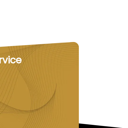
rvice