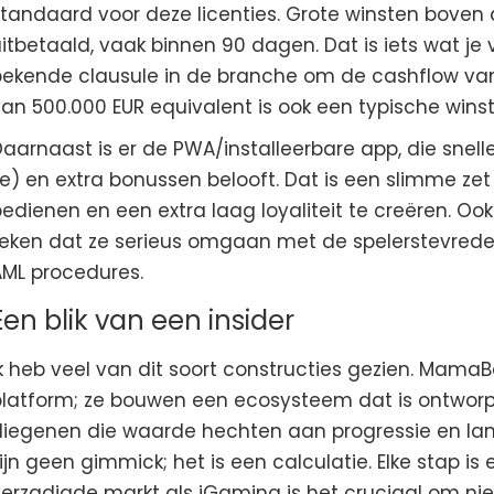
tandaard voor deze licenties. Grote winsten boven 
itbetaald, vaak binnen 90 dagen. Dat is iets wat j
ekende clausule in de branche om de cashflow van 
an 500.000 EUR equivalent is ook een typische winst
aarnaast is er de PWA/installeerbare app, die snell
e) en extra bonussen belooft. Dat is een slimme ze
edienen en een extra laag loyaliteit te creëren. Ook
teken dat ze serieus omgaan met de spelerstevrede
AML procedures.
Een blik van een insider
k heb veel van dit soort constructies gezien. Mam
latform; ze bouwen een ecosysteem dat is ontworpe
iegenen die waarde hechten aan progressie en lan
ijn geen gimmick; het is een calculatie. Elke stap is
erzadigde markt als iGaming is het cruciaal om niet