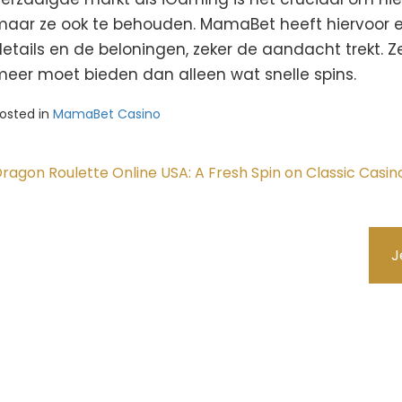
maar ze ook te behouden. MamaBet heeft hiervoor 
etails en de beloningen, zeker de aandacht trekt. Ze
eer moet bieden dan alleen wat snelle spins.
osted in
MamaBet Casino
Post
navigation
ragon Roulette Online USA: A Fresh Spin on Classic Casin
J