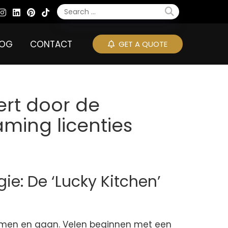
LOG
CONTACT
GET A QUOTE
rt door de
ming licenties
e: De ‘Lucky Kitchen’
komen en gaan. Velen beginnen met een