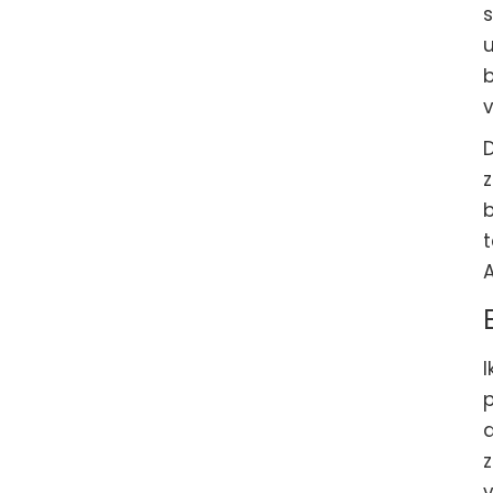
s
u
b
v
D
z
b
I
p
d
z
v