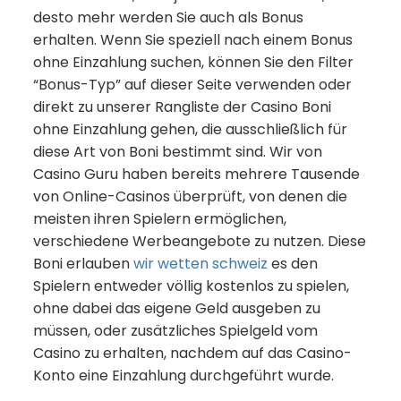
desto mehr werden Sie auch als Bonus
erhalten. Wenn Sie speziell nach einem Bonus
ohne Einzahlung suchen, können Sie den Filter
“Bonus-Typ” auf dieser Seite verwenden oder
direkt zu unserer Rangliste der Casino Boni
ohne Einzahlung gehen, die ausschließlich für
diese Art von Boni bestimmt sind. Wir von
Casino Guru haben bereits mehrere Tausende
von Online-Casinos überprüft, von denen die
meisten ihren Spielern ermöglichen,
verschiedene Werbeangebote zu nutzen. Diese
Boni erlauben
wir wetten schweiz
es den
Spielern entweder völlig kostenlos zu spielen,
ohne dabei das eigene Geld ausgeben zu
müssen, oder zusätzliches Spielgeld vom
Casino zu erhalten, nachdem auf das Casino-
Konto eine Einzahlung durchgeführt wurde.