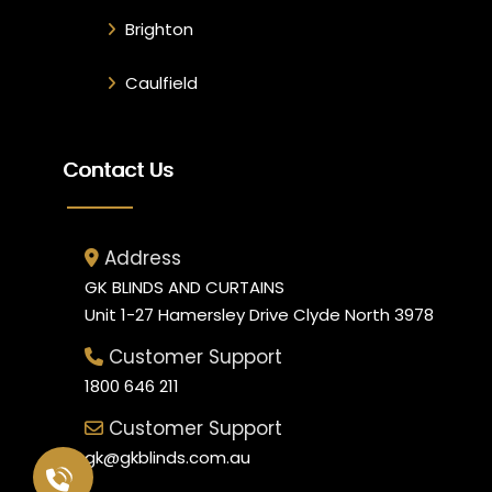
Brighton
Caulfield
Contact Us
Address
GK BLINDS AND CURTAINS
Unit 1-27 Hamersley Drive Clyde North 3978
Customer Support
1800 646 211
Customer Support
gk@gkblinds.com.au