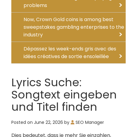
problems
Now, Crown Gold coins is among best
sweepstakes gambling enterprises to the
industry
Dépassez les week-ends gris avec des
idées créatives de sortie ensoleillée
Lyrics Suche:
Songtext eingeben
und Titel finden
Posted on
June 22, 2026
by
SEO Manager
Dies bedeutet, dass je mehr Sie einzahlen,