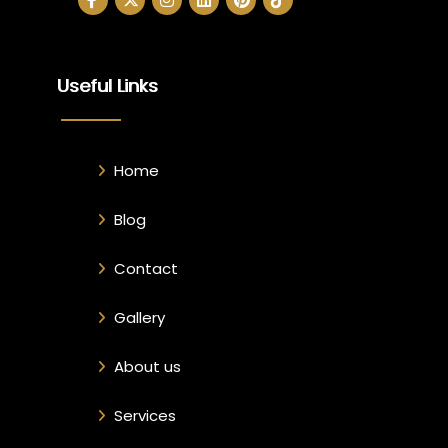
Useful Links
Home
Blog
Contact
Gallery
About us
Services