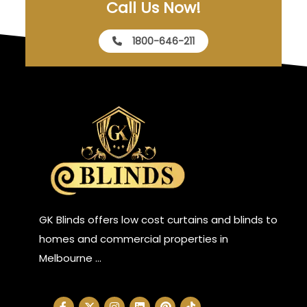
Call Us Now!
1800-646-211
GK Blinds offers low cost curtains and blinds to
homes and commercial properties in
Melbourne …