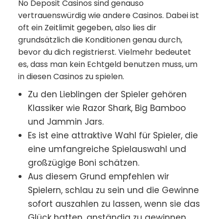
No Deposit Casinos sind genauso
vertrauenswürdig wie andere Casinos. Dabei ist
oft ein Zeitlimit gegeben, also lies dir
grundsätzlich die Konditionen genau durch,
bevor du dich registrierst. Vielmehr bedeutet
es, dass man kein Echtgeld benutzen muss, um
in diesen Casinos zu spielen.
Zu den Lieblingen der Spieler gehören
Klassiker wie Razor Shark, Big Bamboo
und Jammin Jars.
Es ist eine attraktive Wahl für Spieler, die
eine umfangreiche Spielauswahl und
großzügige Boni schätzen.
Aus diesem Grund empfehlen wir
Spielern, schlau zu sein und die Gewinne
sofort auszahlen zu lassen, wenn sie das
Glück hatten, anständig zu gewinnen.