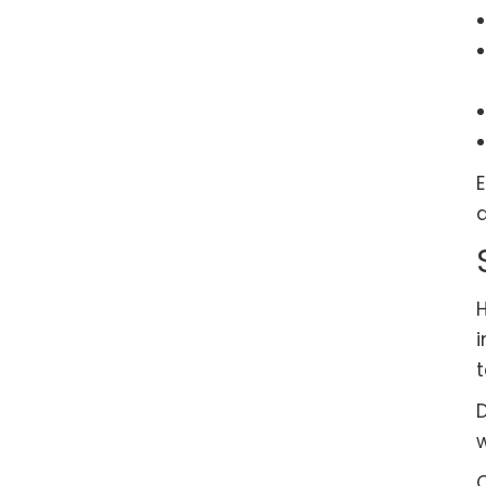
E
d
H
i
t
D
w
O