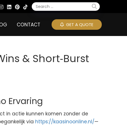
LOG
CONTACT
GET A QUOTE
Wins & Short‑Burst
o Ervaring
ect in actie kunnen komen zonder de
oegankelijk via
https://kaasinoonline.nl/
—