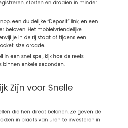
egistreren, storten en draaien in minder
op, een duidelijke “Deposit” link, en een
ier beloven. Het mobielvriendelijke
jl je in de rij staat of tijdens een
ocket‑size arcade.
 in een snel spel, kijk hoe de reels
es binnen enkele seconden.
k Zijn voor Snelle
llen die hen direct belonen. Ze geven de
okken in plaats van uren te investeren in