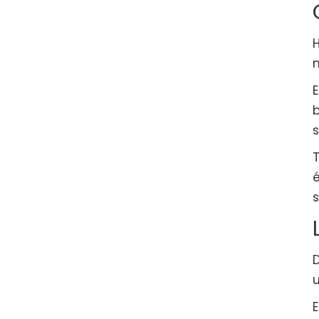
H
m
E
b
s
T
é
s
D
u
E