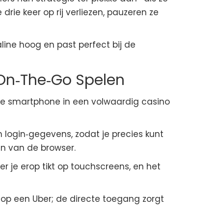
drie keer op rij verliezen, pauzeren ze
line hoog en past perfect bij de
 On‑The‑Go Spelen
ke smartphone in een volwaardig casino
login‑gegevens, zodat je precies kunt
en van de browser.
r je erop tikt op touchscreens, en het
 op een Uber; de directe toegang zorgt