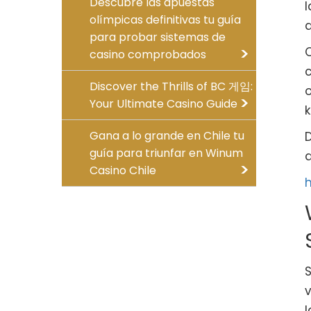
Descubre las apuestas
l
olímpicas definitivas tu guía
para probar sistemas de
O
casino comprobados
c
Discover the Thrills of BC 게임:
o
Your Ultimate Casino Guide
k
Gana a lo grande en Chile tu
D
guía para triunfar en Winum
d
Casino Chile
h
S
v