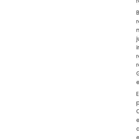
r
B
r
i
r
r
G
e
E
p
e
d
e