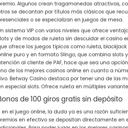
remio. Algunos crean tragamonedas atractivas, co
tros se decantan por títulos más clásicos que recu
resenciales o se especializan en juegos de mesa.
n sistema VIP con varios niveles que ofrece ventaj
lots y de modos de ruleta sin descuidar el casino e
ue ofrece los juegos típicos como ruleta, blackjack
nline puro y en formato Slingo, que combina slots y
tención al cliente de PAF, hace que sea una opció
no de los mejores casinos online en cuanto a númer
ivo. Betway Casino destaca por tener una de las m
n especial slots. Ofrece ruleta en múltiples variantes
Bonos de 100 giros gratis sin depósito
 en el juego online, la duda ya es una razón suficien
remios en efectivo se depositan directamente en el s
dicionales. Para poder jugar en los mejores casinos