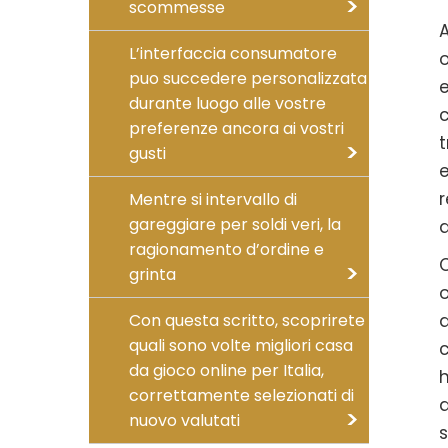
scommesse
A
L’interfaccia consumatore
o
puo succedere personalizzata
e
durante luogo alle vostre
c
preferenze ancora ai vostri
t
gusti
e
r
Mentre si intervallo di
gareggiare per soldi veri, la
a
ragionamento d’ordine e
C
grinta
o
Con questa scritto, scoprirete
d
quali sono volte migliori casa
c
da gioco online per Italia,
h
correttamente selezionati di
q
nuovo valutati
s