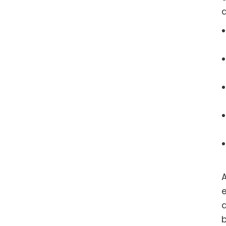
d
A
e
q
b