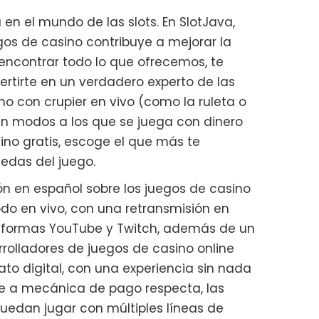
n el mundo de las slots. En SlotJava,
os de casino contribuye a mejorar la
encontrar todo lo que ofrecemos, te
rtirte en un verdadero experto de las
ino con crupier en vivo (como la ruleta o
 en modos a los que se juega con dinero
sino gratis, escoge el que más te
edas del juego.
ón en español sobre los juegos de casino
odo en vivo, con una retransmisión en
lataformas YouTube y Twitch, además de un
rrolladores de juegos de casino online
ato digital, con una experiencia sin nada
que a mecánica de pago respecta, las
puedan jugar con múltiples líneas de