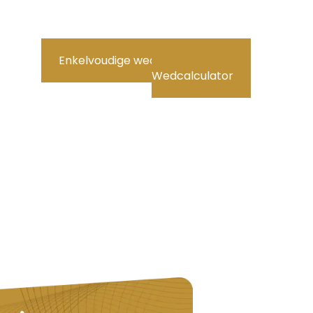
Enkelvoudige weddenschap Unibet
Wedcalculator