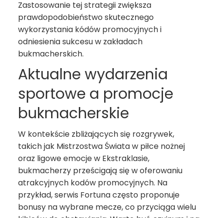
Zastosowanie tej strategii zwiększa
prawdopodobieństwo skutecznego
wykorzystania kódów promocyjnych i
odniesienia sukcesu w zakładach
bukmacherskich.
Aktualne wydarzenia
sportowe a promocje
bukmacherskie
W kontekście zbliżających się rozgrywek,
takich jak Mistrzostwa Świata w piłce nożnej
oraz ligowe emocje w Ekstraklasie,
bukmacherzy prześcigają się w oferowaniu
atrakcyjnych kodów promocyjnych. Na
przykład, serwis Fortuna często proponuje
bonusy na wybrane mecze, co przyciąga wielu