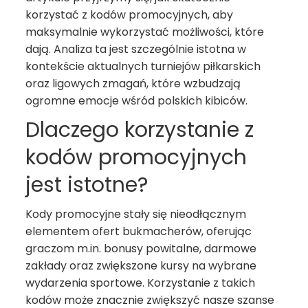
korzystać z kodów promocyjnych, aby
maksymalnie wykorzystać możliwości, które
dają. Analiza ta jest szczególnie istotna w
kontekście aktualnych turniejów piłkarskich
oraz ligowych zmagań, które wzbudzają
ogromne emocje wśród polskich kibiców.
Dlaczego korzystanie z
kodów promocyjnych
jest istotne?
Kody promocyjne stały się nieodłącznym
elementem ofert bukmacherów, oferując
graczom m.in. bonusy powitalne, darmowe
zakłady oraz zwiększone kursy na wybrane
wydarzenia sportowe. Korzystanie z takich
kodów może znacznie zwiększyć nasze szanse