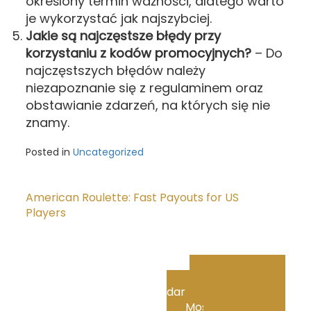
określony termin ważności, dlatego warto
je wykorzystać jak najszybciej.
Jakie są najczęstsze błędy przy
korzystaniu z kodów promocyjnych?
– Do
najczęstszych błędów należy
niezapoznanie się z regulaminem oraz
obstawianie zdarzeń, na których się nie
znamy.
Posted in
Uncategorized
Post
navigation
American Roulette: Fast Payouts for US
Players
Jak zdobyć 30
darmowych spinów w
Mostbet na każdej