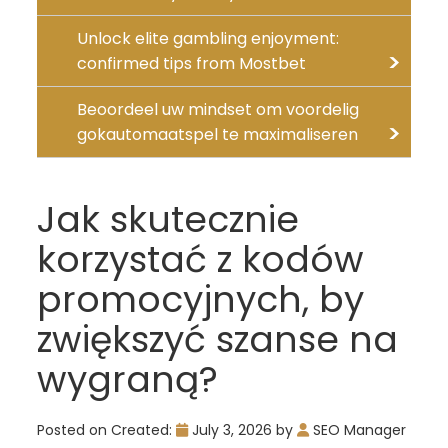
Unlock elite gambling enjoyment:
confirmed tips from Mostbet
Beoordeel uw mindset om voordelig
gokautomaatspel te maximaliseren
Jak skutecznie
korzystać z kodów
promocyjnych, by
zwiększyć szanse na
wygraną?
Posted on
Created:
July 3, 2026
by
SEO Manager