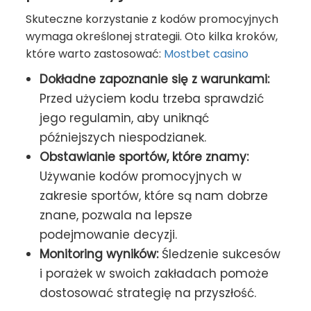
Skuteczne korzystanie z kodów promocyjnych
wymaga określonej strategii. Oto kilka kroków,
które warto zastosować:
Mostbet casino
Dokładne zapoznanie się z warunkami:
Przed użyciem kodu trzeba sprawdzić
jego regulamin, aby uniknąć
późniejszych niespodzianek.
Obstawianie sportów, które znamy:
Używanie kodów promocyjnych w
zakresie sportów, które są nam dobrze
znane, pozwala na lepsze
podejmowanie decyzji.
Monitoring wyników:
Śledzenie sukcesów
i porażek w swoich zakładach pomoże
dostosować strategię na przyszłość.