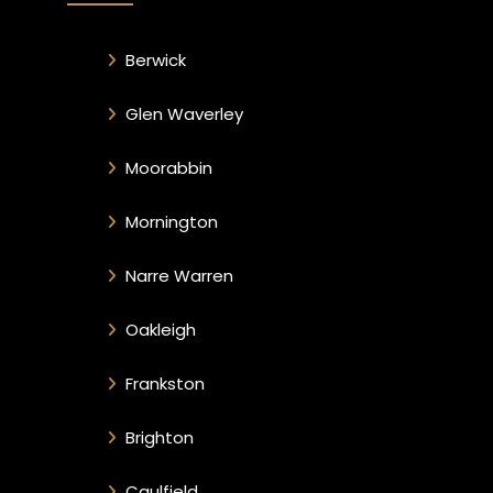
Berwick
Glen Waverley
Moorabbin
Mornington
Narre Warren
Oakleigh
Frankston
Brighton
Caulfield