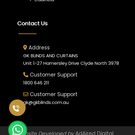
Contact Us
Address
GK BLINDS AND CURTAINS
Unit 1-27 Hamersley Drive Clyde North 3978
Customer Support
1800 646 211
Customer Support
gk@gkblinds.com.au
Website Developed by
AdAired Digital