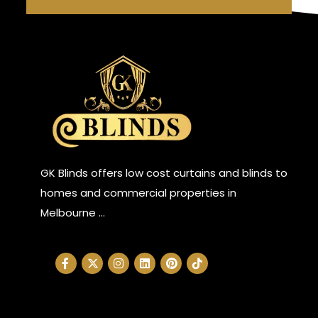
GK Blinds offers low cost curtains and blinds to
homes and commercial properties in
Melbourne …