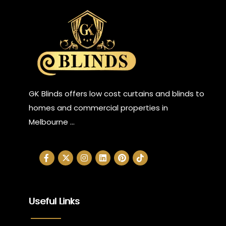
GK Blinds offers low cost curtains and blinds to
homes and commercial properties in
Melbourne …
Useful Links