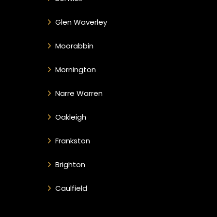
Glen Waverley
Moorabbin
Mornington
Narre Warren
Oakleigh
Frankston
Brighton
Caulfield