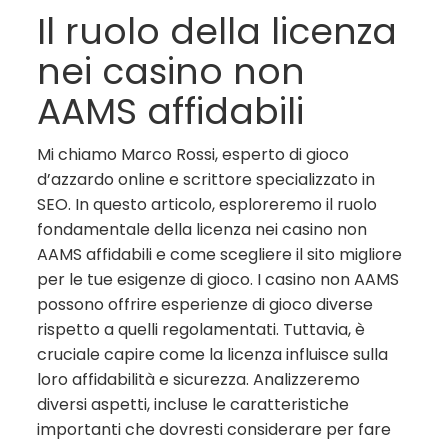
Il ruolo della licenza
nei casino non
AAMS affidabili
Mi chiamo Marco Rossi, esperto di gioco
d’azzardo online e scrittore specializzato in
SEO. In questo articolo, esploreremo il ruolo
fondamentale della licenza nei casino non
AAMS affidabili e come scegliere il sito migliore
per le tue esigenze di gioco. I casino non AAMS
possono offrire esperienze di gioco diverse
rispetto a quelli regolamentati. Tuttavia, è
cruciale capire come la licenza influisce sulla
loro affidabilità e sicurezza. Analizzeremo
diversi aspetti, incluse le caratteristiche
importanti che dovresti considerare per fare