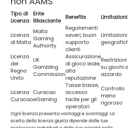
non AAMS
Tipo di
Ente
Benefits
Limitazioni
Licenza
Rilasciante
Regolamenti
Malta
Licenza
severi, buon
Limitazioni
Gaming
di Malta
supporto
geografic
Authority
clienti
Licenza
Assicurazione
UK
Restrizioni
del
di gioco leale,
Gambling
su giochi d
Regno
alta
Commission
azzardo
Unito
reputazione
Tasse basse,
Controllo
Licenza
Curacao
accesso
meno
Curacao
eGaming
facile per gli
rigoroso
operatori
Ogni licenza presenta vantaggi e svantaggi. La
scelta della licenza giusta dipende dalle tue
preferenze individuali e dalle tue priorità nella