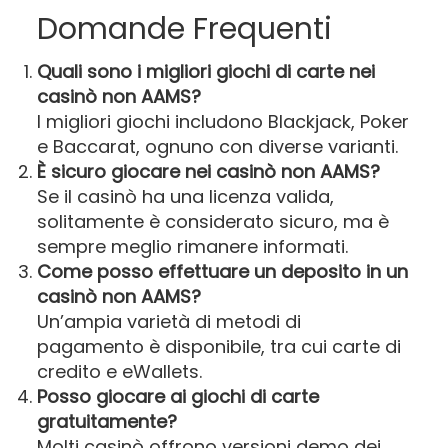
Domande Frequenti
Quali sono i migliori giochi di carte nei
casinò non AAMS?
I migliori giochi includono Blackjack, Poker
e Baccarat, ognuno con diverse varianti.
È sicuro giocare nei casinò non AAMS?
Se il casinò ha una licenza valida,
solitamente è considerato sicuro, ma è
sempre meglio rimanere informati.
Come posso effettuare un deposito in un
casinò non AAMS?
Un’ampia varietà di metodi di
pagamento è disponibile, tra cui carte di
credito e eWallets.
Posso giocare ai giochi di carte
gratuitamente?
Molti casinò offrono versioni demo dei