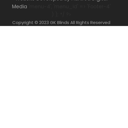
Media
'menu-4', 'menu_id' => 'Footer-4'
) ); */ ?>
Copyright © 2023
GK Blinds
All Rights Reserved