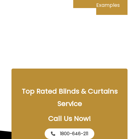
Examples
Top Rated Blinds & Curtains
Service
Call Us Now!
1800-646-211