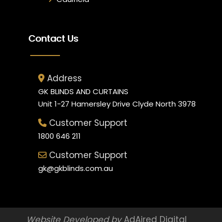
Contact Us
Address
GK BLINDS AND CURTAINS
Unit 1-27 Hamersley Drive Clyde North 3978
Customer Support
1800 646 211
Customer Support
gk@gkblinds.com.au
Website Developed by
AdAired Digital