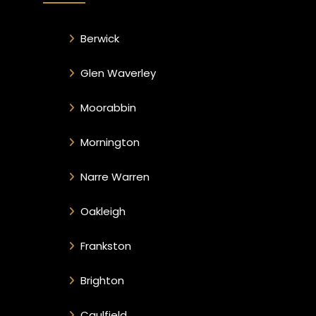
Berwick
Glen Waverley
Moorabbin
Mornington
Narre Warren
Oakleigh
Frankston
Brighton
Caulfield