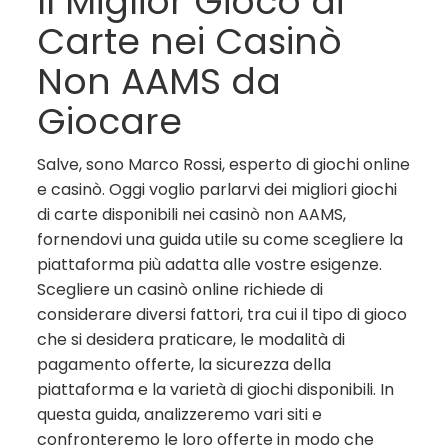
Il Miglior Gioco di
Carte nei Casinò
Non AAMS da
Giocare
Salve, sono Marco Rossi, esperto di giochi online
e casinò. Oggi voglio parlarvi dei migliori giochi
di carte disponibili nei casinò non AAMS,
fornendovi una guida utile su come scegliere la
piattaforma più adatta alle vostre esigenze.
Scegliere un casinò online richiede di
considerare diversi fattori, tra cui il tipo di gioco
che si desidera praticare, le modalità di
pagamento offerte, la sicurezza della
piattaforma e la varietà di giochi disponibili. In
questa guida, analizzeremo vari siti e
confronteremo le loro offerte in modo che