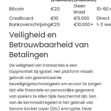
Geen
Bitcoin
€20
10-60
limiet
Creditcard
€10
€5.000
Direct
Bankoverschrijving
€25
€10.000+
1-3 w
Veiligheid en
Betrouwbaarheid van
Betalingen
De veiligheid van transacties is een
topprioriteit bij Igobet. Het platform maakt
gebruik van geavanceerde
beveiligingstechnologieën om ervoor te zorgen
dat alle financiële en persoonlijke gegevens
van spelers te allen tijde beschermd zijn. Een
van de kernmaatregelen is het gebruik van
Secure Socket Layer (SSL) encryptie. Deze