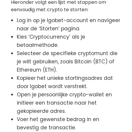
Hieronder volgt een lijst met stappen om
eenvoudig met crypto te storten:
Log in op je Igobet-account en navigeer
naar de ‘Storten’ pagina.
Kies ‘Cryptocurrency’ als je
betaalmethode.
Selecteer de specifieke cryptomunt die
je wilt gebruiken, zoals Bitcoin (BTC) of
Ethereum (ETH).
Kopieer het unieke stortingsadres dat
door Igobet wordt verstrekt.
Open je persoonlijke crypto-wallet en
initieer een transactie naar het
gekopieerde adres.
Voer het gewenste bedrag in en
bevestig de transactie.