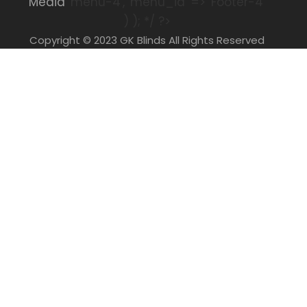
Media
'menu-4', 'menu_id' => 'Footer-4'
) ); */ ?>
Copyright © 2023
GK Blinds
All Rights Reserved