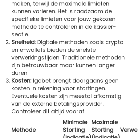
maken, terwijl de maximale limieten
kunnen variëren. Het is raadzaam de
specifieke limieten voor jouw gekozen
methode te controleren in de kassier-
sectie.
Snelheid:
Digitale methoden zoals crypto
en e-wallets bieden de snelste
verwerkingstijden. Traditionele methoden
zijn betrouwbaar maar kunnen langer
duren.
Kosten:
Igobet brengt doorgaans geen
kosten in rekening voor stortingen.
Eventuele kosten zijn meestal afkomstig
van de externe betalingsprovider.
Controleer dit altijd vooraf.
Minimale
Maximale
Methode
Storting
Storting
Verwer
(indicatie)
(indicatie)