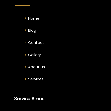
Home
Blog
Contact
Gallery
About us
Services
Service Areas