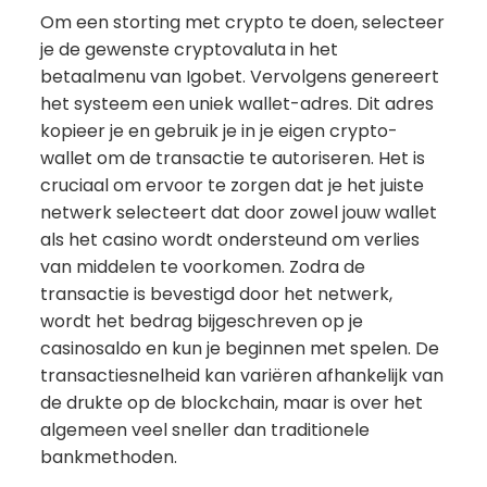
Om een storting met crypto te doen, selecteer
je de gewenste cryptovaluta in het
betaalmenu van Igobet. Vervolgens genereert
het systeem een uniek wallet-adres. Dit adres
kopieer je en gebruik je in je eigen crypto-
wallet om de transactie te autoriseren. Het is
cruciaal om ervoor te zorgen dat je het juiste
netwerk selecteert dat door zowel jouw wallet
als het casino wordt ondersteund om verlies
van middelen te voorkomen. Zodra de
transactie is bevestigd door het netwerk,
wordt het bedrag bijgeschreven op je
casinosaldo en kun je beginnen met spelen. De
transactiesnelheid kan variëren afhankelijk van
de drukte op de blockchain, maar is over het
algemeen veel sneller dan traditionele
bankmethoden.