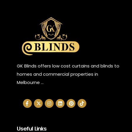
GK Blinds offers low cost curtains and blinds to
homes and commercial properties in
Melbourne …
Useful Links