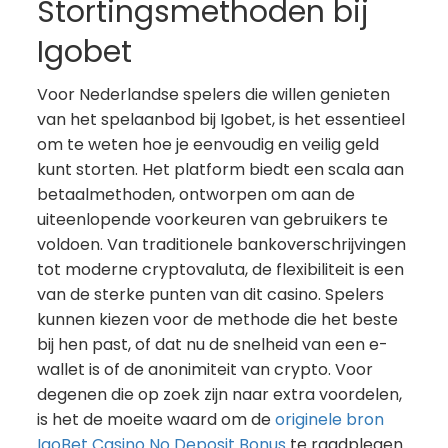
Stortingsmethoden bij
Igobet
Voor Nederlandse spelers die willen genieten
van het spelaanbod bij Igobet, is het essentieel
om te weten hoe je eenvoudig en veilig geld
kunt storten. Het platform biedt een scala aan
betaalmethoden, ontworpen om aan de
uiteenlopende voorkeuren van gebruikers te
voldoen. Van traditionele bankoverschrijvingen
tot moderne cryptovaluta, de flexibiliteit is een
van de sterke punten van dit casino. Spelers
kunnen kiezen voor de methode die het beste
bij hen past, of dat nu de snelheid van een e-
wallet is of de anonimiteit van crypto. Voor
degenen die op zoek zijn naar extra voordelen,
is het de moeite waard om de
originele bron
IgoBet Casino No Deposit Bonus
te raadplegen