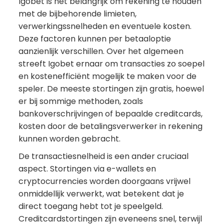
Igobet is het belangrijk om rekening te houden
met de bijbehorende limieten,
verwerkingssnelheden en eventuele kosten.
Deze factoren kunnen per betaaloptie
aanzienlijk verschillen. Over het algemeen
streeft Igobet ernaar om transacties zo soepel
en kostenefficiënt mogelijk te maken voor de
speler. De meeste stortingen zijn gratis, hoewel
er bij sommige methoden, zoals
bankoverschrijvingen of bepaalde creditcards,
kosten door de betalingsverwerker in rekening
kunnen worden gebracht.
De transactiesnelheid is een ander cruciaal
aspect. Stortingen via e-wallets en
cryptocurrencies worden doorgaans vrijwel
onmiddellijk verwerkt, wat betekent dat je
direct toegang hebt tot je speelgeld.
Creditcardstortingen zijn eveneens snel, terwijl