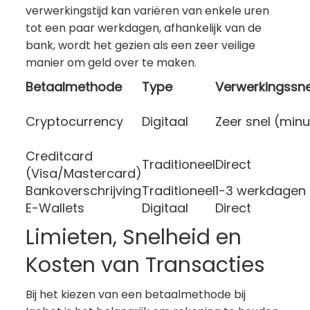
verwerkingstijd kan variëren van enkele uren
tot een paar werkdagen, afhankelijk van de
bank, wordt het gezien als een zeer veilige
manier om geld over te maken.
Betaalmethode
Type
Verwerkingssne
Cryptocurrency
Digitaal
Zeer snel (min
Creditcard
Traditioneel
Direct
(Visa/Mastercard)
Bankoverschrijving
Traditioneel
1-3 werkdagen
E-Wallets
Digitaal
Direct
Limieten, Snelheid en
Kosten van Transacties
Bij het kiezen van een betaalmethode bij