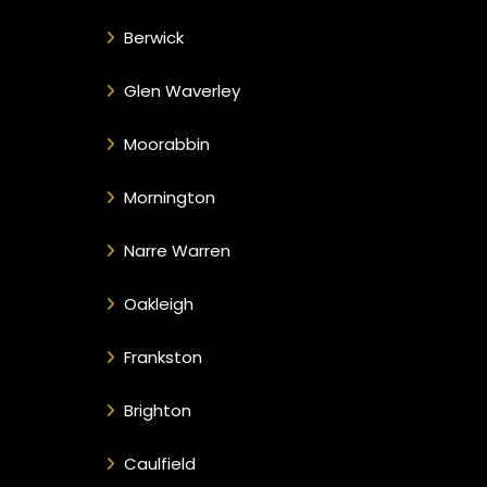
Berwick
Glen Waverley
Moorabbin
Mornington
Narre Warren
Oakleigh
Frankston
Brighton
Caulfield