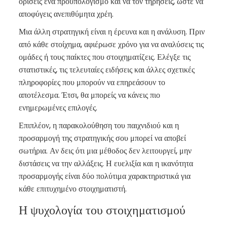
ορίσεις ένα προϋπολογισμό και να τον τηρήσεις, ώστε να
αποφύγεις ανεπιθύμητα χρέη.
Μια άλλη στρατηγική είναι η έρευνα και η ανάλυση. Πριν
από κάθε στοίχημα, αφιέρωσε χρόνο για να αναλύσεις τις
ομάδες ή τους παίκτες που στοιχηματίζεις. Ελέγξε τις
στατιστικές, τις τελευταίες ειδήσεις και άλλες σχετικές
πληροφορίες που μπορούν να επηρεάσουν το
αποτέλεσμα. Έτσι, θα μπορείς να κάνεις πιο
ενημερωμένες επιλογές.
Επιπλέον, η παρακολούθηση του παιχνιδιού και η
προσαρμογή της στρατηγικής σου μπορεί να αποβεί
σωτήρια. Αν δεις ότι μια μέθοδος δεν λειτουργεί, μην
διστάσεις να την αλλάξεις. Η ευελιξία και η ικανότητα
προσαρμογής είναι δύο πολύτιμα χαρακτηριστικά για
κάθε επιτυχημένο στοιχηματιστή.
Η ψυχολογία του στοιχηματισμού