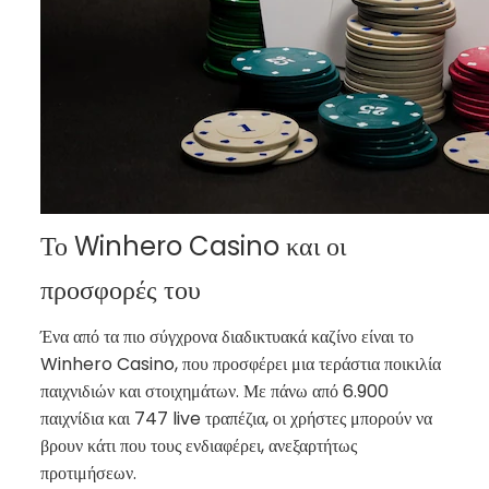
Το Winhero Casino και οι
προσφορές του
Ένα από τα πιο σύγχρονα διαδικτυακά καζίνο είναι το
Winhero Casino, που προσφέρει μια τεράστια ποικιλία
παιχνιδιών και στοιχημάτων. Με πάνω από 6.900
παιχνίδια και 747 live τραπέζια, οι χρήστες μπορούν να
βρουν κάτι που τους ενδιαφέρει, ανεξαρτήτως
προτιμήσεων.