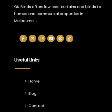
GK Blinds offers low cost curtains and blinds to
homes and commercial properties in
Melbourne …
Useful Links
Home
Blog
Contact