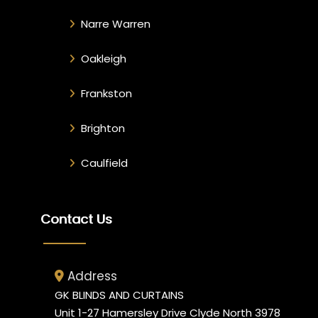
Narre Warren
Oakleigh
Frankston
Brighton
Caulfield
Contact Us
Address
GK BLINDS AND CURTAINS
Unit 1-27 Hamersley Drive Clyde North 3978