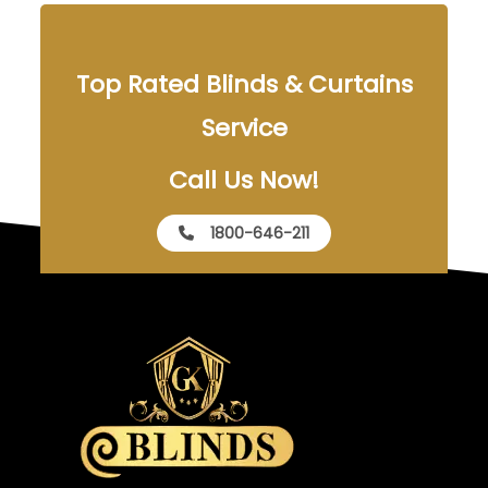
Top Rated Blinds & Curtains
Service
Call Us Now!
1800-646-211