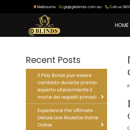
Skip
Melbourne
gk@gkblinds.com.au
Call us:1800
to
content
HOME
Recent Posts
Il Play Bonus puo essere
cambiato durante premio
P
esperto ulteriormente il
morte dei requisiti previsti
Experience the Ultimate
Deluxe Live Roulette Game
Online
О