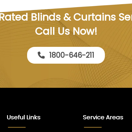
Rated Blinds & Curtains Se
Call Us Now!
1800-646-211
Useful Links
Service Areas