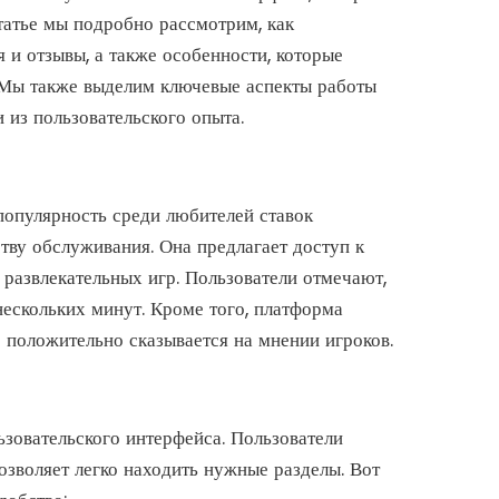
татье мы подробно рассмотрим, как
 и отзывы, а также особенности, которые
. Мы также выделим ключевые аспекты работы
 из пользовательского опыта.
 популярность среди любителей ставок
ву обслуживания. Она предлагает доступ к
развлекательных игр. Пользователи отмечают,
нескольких минут. Кроме того, платформа
 положительно сказывается на мнении игроков.
ьзовательского интерфейса. Пользователи
позволяет легко находить нужные разделы. Вот