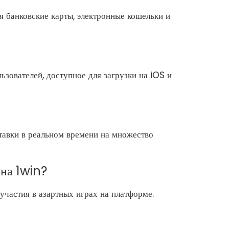
я банковские карты, электронные кошельки и
ьзователей, доступное для загрузки на iOS и
ставки в реальном времени на множество
 на 1win?
участия в азартных играх на платформе.