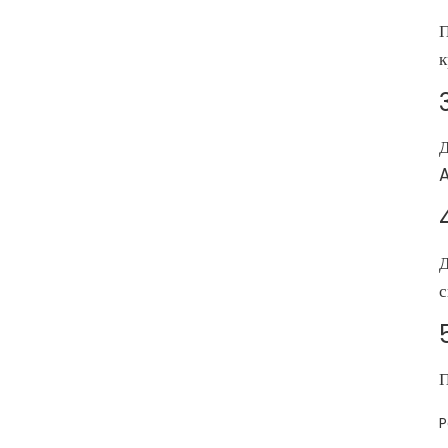
П
к
Д
A
Д
с
П
P