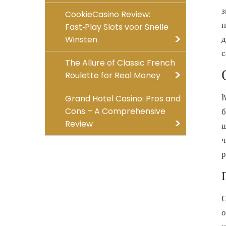
з
CookieCasino Review:
п
Fast‑Play Slots voor Snelle
д
Winsten
с
The Allure of Classic French
Roulette for Real Money
1
Grand Hotel Casino: Pros and
Cons – A Comprehensive
б
Review
ш
ч
р
О
о