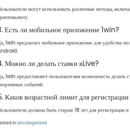
ользователи могут использовать различные методы, включа
риптовалюту.
3. Есть ли мобильное приложение 1win?
а, 1win предлагает мобильное приложение для удобства пол
ndroid.
4. Можно ли делать ставки вLive?
а, 1win предоставляет пользователям возможность делать 
портивных событий.
5. Каков возрастной лимит для регистрации
ользователи должны быть старше 18 лет для регистрации и 
osted in
Uncategorized