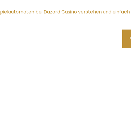
Post
navigation
pielautomaten bei Dazard Casino verstehen und einfach