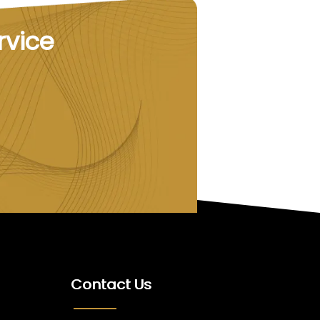
rvice
Contact Us