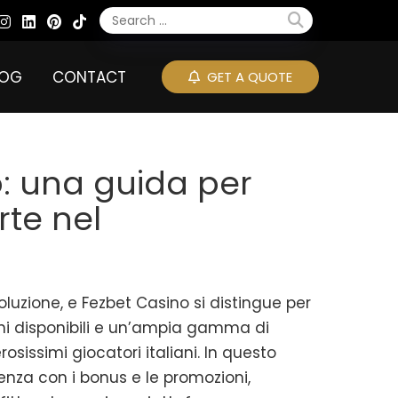
LOG
CONTACT
GET A QUOTE
: una guida per
rte nel
luzione, e Fezbet Casino si distingue per
chi disponibili e un’ampia gamma di
sissimi giocatori italiani. In questo
enza con i bonus e le promozioni,