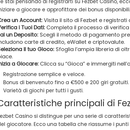
e stai pensando di registrarti su Fezbet Casino, ec
niziare a giocare e approfittare dei bonus disponibili
Crea un Account:
Visita il sito di Fezbet e registrat
erifica i Tuoi Dati:
Completa il processo di verifica
ai un Deposito:
Scegli il metodo di pagamento prefe
ncludono carte di credito, eWallet e criptovalute.
eleziona il tuo Gioco:
Sfoglia l’ampia libreria di olt
iace.
nizia a Giocare:
Clicca su “Gioca” e immergiti nell’
Registrazione semplice e veloce.
Bonus di benvenuto fino a €500 e 200 giri gratuiti.
Varietà di giochi per tutti i gusti.
Caratteristiche principali di F
ezbet Casino si distingue per una serie di caratteri
el giocatore. Ecco una tabella che riassume i punti s