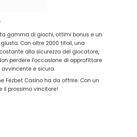
o
sta gamma di giochi, ottimi bonus e un
giusta. Con oltre 2000 titoli, una
ostante alla sicurezza del giocatore,
Non perdere l’occasione di approfittare
o avvincente e sicura.
che Fezbet Casino ha da offrire. Con un
 il prossimo vincitore!