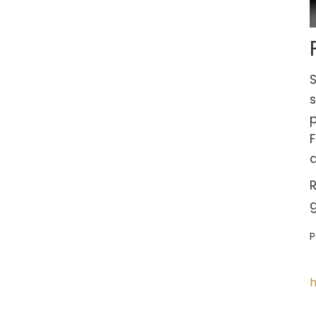
S
s
p
F
d
R
g
P
h