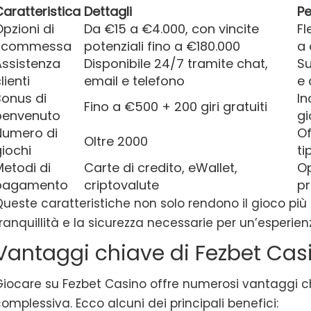
aratteristica
Dettagli
Pe
pzioni di
Da €15 a €4.000, con vincite
Fl
scommessa
potenziali fino a €180.000
a 
Assistenza
Disponibile 24/7 tramite chat,
Su
lienti
email e telefono
e
Bonus di
In
Fino a €500 + 200 giri gratuiti
benvenuto
gi
Numero di
Of
Oltre 2000
iochi
ti
etodi di
Carte di credito, eWallet,
Op
pagamento
criptovalute
pr
ueste caratteristiche non solo rendono il gioco più
ranquillità e la sicurezza necessarie per un’esperien
Vantaggi chiave di Fezbet Cas
iocare su Fezbet Casino offre numerosi vantaggi ch
omplessiva. Ecco alcuni dei principali benefici: