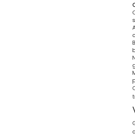
C
O
c
g
M
Q
t
G
c