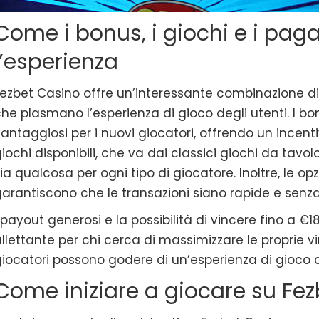
Come i bonus, i giochi e i pa
l’esperienza
ezbet Casino offre un’interessante combinazione d
he plasmano l’esperienza di gioco degli utenti. I 
antaggiosi per i nuovi giocatori, offrendo un incentiv
iochi disponibili, che va dai classici giochi da tavol
ia qualcosa per ogni tipo di giocatore. Inoltre, le op
arantiscono che le transazioni siano rapide e senza
 payout generosi e la possibilità di vincere fino a 
llettante per chi cerca di massimizzare le proprie vi
iocatori possono godere di un’esperienza di gioco
Come iniziare a giocare su Fe