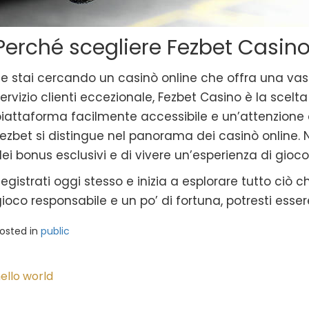
Perché scegliere Fezbet Casin
e stai cercando un casinò online che offra una va
ervizio clienti eccezionale, Fezbet Casino è la scelta 
iattaforma facilmente accessibile e un’attenzione c
ezbet si distingue nel panorama dei casinò online. 
ei bonus esclusivi e di vivere un’esperienza di gioc
egistrati oggi stesso e inizia a esplorare tutto ciò 
ioco responsabile e un po’ di fortuna, potresti essere
osted in
public
Post
navigation
ello world