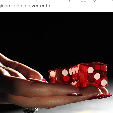
ioco sano e divertente.