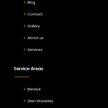
Blog
Contact
Gallery
About us
Services
Service Areas
Berwick
Glen Waverley