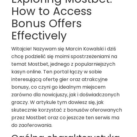
How to Access
Bonus Offers
Effectively
Witajcie! Nazywam się Marcin Kowalski i dziś
chcę podzielić się moimi spostrzeżeniami na
temat Mostbet, jednego z popularniejszych
kasyn online. Ten portal łączy w sobie
interesującą ofertę gier oraz atrakcyjne
bonusy, co czyni go idealnym miejscem
zarówno dla nowicjuszy, jak i doświadczonych
graczy. W artykule tym dowiesz się, jak
skutecznie korzystać z bonusów oferowanych
przez Mostbet oraz co jeszcze ten serwis ma
do zaoferowania.