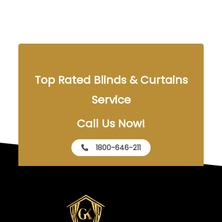
Top Rated Blinds & Curtains
Service
Call Us Now!
1800-646-211