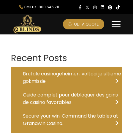
Skip
Call us:1800 646 211
to
content
GET A QUOTE
Recent Posts
Brutale casinogeheimen: voltooi je ultieme
gokmissie
Guide complet pour débloquer des gains
de casino favorables
Secure your win: Command the tables at
Granawin Casino.