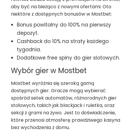
aby być na bieżąco z nowymi ofertami. Oto
niektóre z dostępnych bonusów w Mostbet:
Bonus powitalny do 100% na pierwszy
depozyt.
Cashback do 10% na straty każdego
tygodnia.
Dodatkowe free spiny do gier slotowych.
Wybór gier w Mostbet
Mostbet wyróżnia się szeroką gamą
dostępnych gier. Gracze mogą wybierać
spośród setek automatów, różnorodnych gier
stołowych, takich jak blackjack i ruletka, oraz
sekcji z grami na żywo. Jest to doświadczenie,
które przenosi atmosferę prawdziwego kasyna
bez wychodzenia z domu.