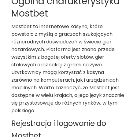
Ogólna charakterystyka
Mostbet
Mostbet to internetowe kasyno, które
powstało z myślą o graczach szukających
różnorodnych doświadczeń w świecie gier
hazardowych. Platforma jest znana przede
wszystkim z bogatej oferty slotów, gier
stołowych oraz sekcji z grami na żywo.
Użytkownicy mogą korzystać z kasyna
zarówno na komputerach, jak i urządzeniach
mobilnych. Warto zaznaczyć, że Mostbet jest
dostępne w wielu krajach, a jego język znacznie
się przystosowuje do różnych rynków, w tym
polskiego.
Rejestracja i logowanie do
Mostbet