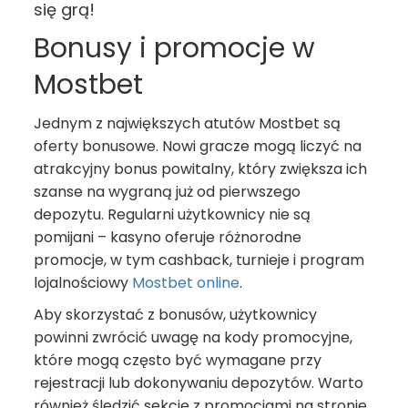
się grą!
Bonusy i promocje w
Mostbet
Jednym z największych atutów Mostbet są
oferty bonusowe. Nowi gracze mogą liczyć na
atrakcyjny bonus powitalny, który zwiększa ich
szanse na wygraną już od pierwszego
depozytu. Regularni użytkownicy nie są
pomijani – kasyno oferuje różnorodne
promocje, w tym cashback, turnieje i program
lojalnościowy
Mostbet online
.
Aby skorzystać z bonusów, użytkownicy
powinni zwrócić uwagę na kody promocyjne,
które mogą często być wymagane przy
rejestracji lub dokonywaniu depozytów. Warto
również śledzić sekcję z promocjami na stronie,