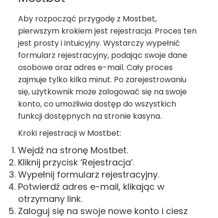
Aby rozpocząć przygodę z Mostbet,
pierwszym krokiem jest rejestracja. Proces ten
jest prosty i intuicyjny. Wystarczy wypełnić
formularz rejestracyjny, podając swoje dane
osobowe oraz adres e-mail. Cały proces
zajmuje tylko kilka minut. Po zarejestrowaniu
się, użytkownik może zalogować się na swoje
konto, co umożliwia dostęp do wszystkich
funkcji dostępnych na stronie kasyna.
Kroki rejestracji w Mostbet:
Wejdź na stronę Mostbet.
Kliknij przycisk ‘Rejestracja’.
Wypełnij formularz rejestracyjny.
Potwierdź adres e-mail, klikając w
otrzymany link.
Zaloguj się na swoje nowe konto i ciesz