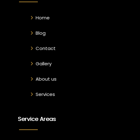
Home
Blog
Contact
Gallery
About us
Services
Service Areas