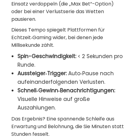
Einsatz verdoppeln (die „Max Bet“-Option)
oder bei einer Verlustserie das Wetten
pausieren.
Dieses Tempo spiegelt Plattformen für
Echtzeit‑Gaming wider, bei denen jede
Millisekunde zählt.
Spin-Geschwindigkeit:
< 2 Sekunden pro
Runde.
Aussteiger‑Trigger:
Auto‑Pause nach
aufeinanderfolgenden Verlusten.
Schnell‑Gewinn‑Benachrichtigungen:
Visuelle Hinweise auf große
Auszahlungen.
Das Ergebnis? Eine spannende Schleife aus
Erwartung und Belohnung, die Sie Minuten statt
Stunden fesselt.