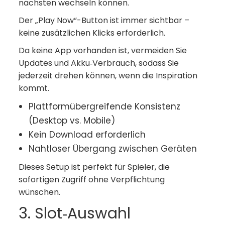
nächsten wechseln können.
Der „Play Now“-Button ist immer sichtbar –
keine zusätzlichen Klicks erforderlich.
Da keine App vorhanden ist, vermeiden Sie
Updates und Akku‑Verbrauch, sodass Sie
jederzeit drehen können, wenn die Inspiration
kommt.
Plattformübergreifende Konsistenz
(Desktop vs. Mobile)
Kein Download erforderlich
Nahtloser Übergang zwischen Geräten
Dieses Setup ist perfekt für Spieler, die
sofortigen Zugriff ohne Verpflichtung
wünschen.
3. Slot‑Auswahl