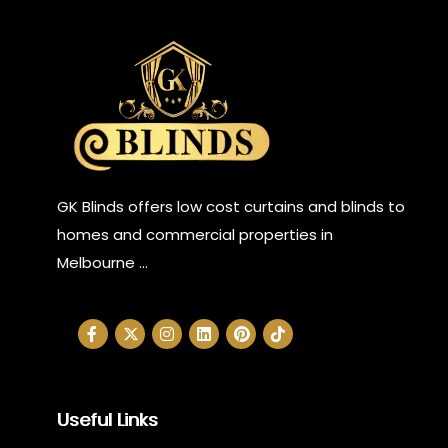
GK Blinds offers low cost curtains and blinds to
homes and commercial properties in
Melbourne …
Useful Links