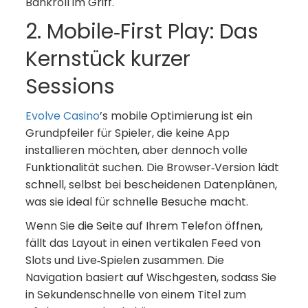
Bankroll im Griff.
2. Mobile‑First Play: Das
Kernstück kurzer
Sessions
Evolve Casino
’s mobile Optimierung ist ein
Grundpfeiler für Spieler, die keine App
installieren möchten, aber dennoch volle
Funktionalität suchen. Die Browser‑Version lädt
schnell, selbst bei bescheidenen Datenplänen,
was sie ideal für schnelle Besuche macht.
Wenn Sie die Seite auf Ihrem Telefon öffnen,
fällt das Layout in einen vertikalen Feed von
Slots und Live‑Spielen zusammen. Die
Navigation basiert auf Wischgesten, sodass Sie
in Sekundenschnelle von einem Titel zum