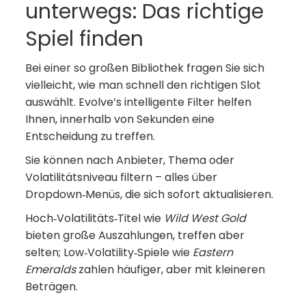
unterwegs: Das richtige
Spiel finden
Bei einer so großen Bibliothek fragen Sie sich
vielleicht, wie man schnell den richtigen Slot
auswählt. Evolve’s intelligente Filter helfen
Ihnen, innerhalb von Sekunden eine
Entscheidung zu treffen.
Sie können nach Anbieter, Thema oder
Volatilitätsniveau filtern – alles über
Dropdown‑Menüs, die sich sofort aktualisieren.
Hoch‑Volatilitäts‑Titel wie
Wild West Gold
bieten große Auszahlungen, treffen aber
selten; Low‑Volatility‑Spiele wie
Eastern
Emeralds
zahlen häufiger, aber mit kleineren
Beträgen.