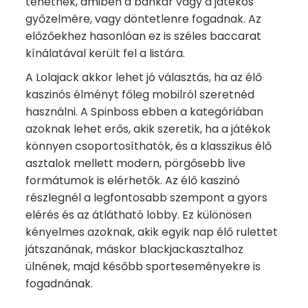
tehetnek, amiben a bankár vagy a játékos
győzelmére, vagy döntetlenre fogadnak. Az
előzőekhez hasonlóan ez is széles baccarat
kínálatával került fel a listára.
A Lolajack akkor lehet jó választás, ha az élő
kaszinós élményt főleg mobilról szeretnéd
használni. A Spinboss ebben a kategóriában
azoknak lehet erős, akik szeretik, ha a játékok
könnyen csoportosíthatók, és a klasszikus élő
asztalok mellett modern, pörgősebb live
formátumok is elérhetők. Az élő kaszinó
részlegnél a legfontosabb szempont a gyors
elérés és az átlátható lobby. Ez különösen
kényelmes azoknak, akik egyik nap élő rulettet
játszanának, máskor blackjackasztalhoz
ülnének, majd később sporteseményekre is
fogadnának.