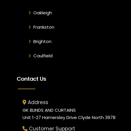
Oakleigh
Frankston
Brighton
Caulfield
Contact Us
Address
GK BLINDS AND CURTAINS
Unit 1-27 Hamersley Drive Clyde North 3978
Customer Support