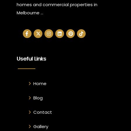
homes and commercial properties in
Melbourne …
Useful Links
Home
Blog
Contact
Gallery