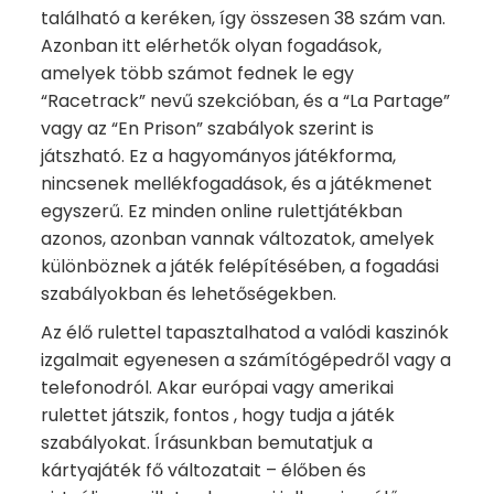
található a keréken, így összesen 38 szám van.
Azonban itt elérhetők olyan fogadások,
amelyek több számot fednek le egy
“Racetrack” nevű szekcióban, és a “La Partage”
vagy az “En Prison” szabályok szerint is
játszható. Ez a hagyományos játékforma,
nincsenek mellékfogadások, és a játékmenet
egyszerű. Ez minden online rulettjátékban
azonos, azonban vannak változatok, amelyek
különböznek a játék felépítésében, a fogadási
szabályokban és lehetőségekben.
Az élő rulettel tapasztalhatod a valódi kaszinók
izgalmait egyenesen a számítógépedről vagy a
telefonodról. Akar európai vagy amerikai
rulettet játszik, fontos , hogy tudja a játék
szabályokat. Írásunkban bemutatjuk a
kártyajáték fő változatait – élőben és