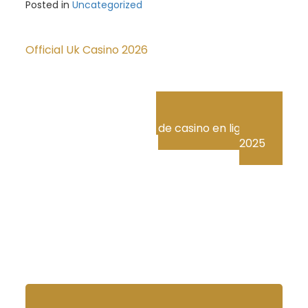
Posted in
Uncategorized
Post
navigation
Official Uk Casino 2026
Les 15 meilleurs sites
de casino en ligne pour
2025