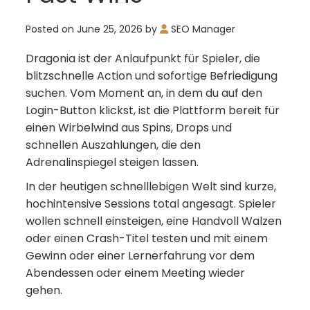
Posted on
June 25, 2026
by
SEO Manager
Dragonia ist der Anlaufpunkt für Spieler, die
blitzschnelle Action und sofortige Befriedigung
suchen. Vom Moment an, in dem du auf den
Login-Button klickst, ist die Plattform bereit für
einen Wirbelwind aus Spins, Drops und
schnellen Auszahlungen, die den
Adrenalinspiegel steigen lassen.
In der heutigen schnelllebigen Welt sind kurze,
hochintensive Sessions total angesagt. Spieler
wollen schnell einsteigen, eine Handvoll Walzen
oder einen Crash-Titel testen und mit einem
Gewinn oder einer Lernerfahrung vor dem
Abendessen oder einem Meeting wieder
gehen.