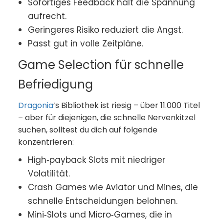
Sofortiges Feedback hält die Spannung
aufrecht.
Geringeres Risiko reduziert die Angst.
Passt gut in volle Zeitpläne.
Game Selection für schnelle
Befriedigung
Dragonia
’s Bibliothek ist riesig – über 11.000 Titel
– aber für diejenigen, die schnelle Nervenkitzel
suchen, solltest du dich auf folgende
konzentrieren:
High‑payback Slots mit niedriger
Volatilität.
Crash Games wie Aviator und Mines, die
schnelle Entscheidungen belohnen.
Mini‑Slots und Micro‑Games, die in