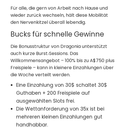
Für alle, die gern von Arbeit nach Hause und
wieder zurück wechseln, hält diese Mobilität
den Nervenkitzel überall lebendig.
Bucks für schnelle Gewinne
Die Bonusstruktur von Dragonia unterstützt
auch kurze Burst‑Sessions. Das
Willkommensangebot – 100% bis zu A$750 plus
Freispiele – kann in kleinere Einzahlungen über
die Woche verteilt werden.
Eine Einzahlung von 30$ schaltet 30$
Guthaben + 200 Freispiele auf
ausgewählten Slots frei.
Die Wettanforderung von 35x ist bei
mehreren kleinen Einzahlungen gut
handhabbar.