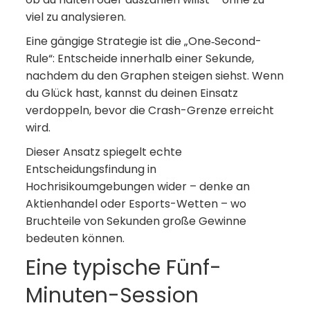
viel zu analysieren.
Eine gängige Strategie ist die „One‑Second-
Rule“: Entscheide innerhalb einer Sekunde,
nachdem du den Graphen steigen siehst. Wenn
du Glück hast, kannst du deinen Einsatz
verdoppeln, bevor die Crash-Grenze erreicht
wird.
Dieser Ansatz spiegelt echte
Entscheidungsfindung in
Hochrisikoumgebungen wider – denke an
Aktienhandel oder Esports-Wetten – wo
Bruchteile von Sekunden große Gewinne
bedeuten können.
Eine typische Fünf-
Minuten-Session