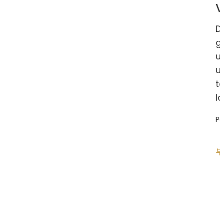
D
g
u
u
t
l
P