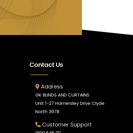
Contact Us
Address
GK BLINDS AND CURTAINS
Unit 1-27 Hamersley Drive Clyde
North 3978
Customer Support
1800 646 211