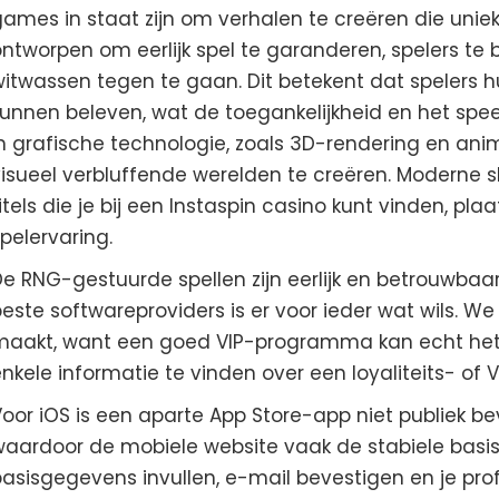
ames in staat zijn om verhalen te creëren die uniek z
ntworpen om eerlijk spel te garanderen, spelers t
itwassen tegen te gaan. Dit betekent dat spelers hu
unnen beleven, wat de toegankelijkheid en het sp
n grafische technologie, zoals 3D-rendering en anim
isueel verbluffende werelden te creëren. Moderne
itels die je bij een Instaspin casino kunt vinden, pla
pelervaring.
e RNG-gestuurde spellen zijn eerlijk en betrouwbaa
este softwareproviders is er voor ieder wat wils. We
aakt, want een goed VIP-programma kan echt het v
nkele informatie te vinden over een loyaliteits- o
oor iOS is een aparte App Store-app niet publiek b
aardoor de mobiele website vaak de stabiele basi
asisgegevens invullen, e-mail bevestigen en je prof