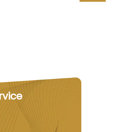
rvice