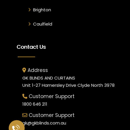
Brighton
Caulfield
Contact Us
Address
GK BLINDS AND CURTAINS
Unit 1-27 Hamersley Drive Clyde North 3978
Customer Support
1800 646 211
Customer Support
gk@gkblinds.com.au