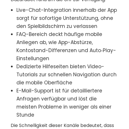
Live-Chat-Integration innerhalb der App
sorgt für sofortige Unterstützung, ohne
den Spielbildschirm zu verlassen
FAQ-Bereich deckt häufige mobile
Anliegen ab, wie App-Abstürze,
Kontostand-Differenzen und Auto‑Play-
Einstellungen
Dedizierte Hilfeseiten bieten Video-
Tutorials zur schnellen Navigation durch
die mobile Oberfläche
E-Mail-Support ist für detailliertere
Anfragen verfügbar und löst die
meisten Probleme in weniger als einer
Stunde
Die Schnelligkeit dieser Kanäle bedeutet, dass