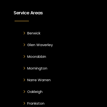
Service Areas
Berwick
Glen Waverley
Moorabbin
Mornington
Narre Warren
Oakleigh
Frankston