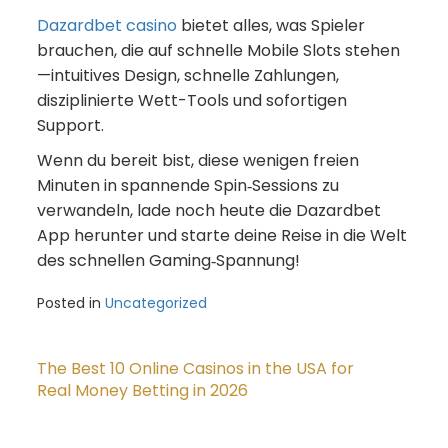
Dazardbet casino
bietet alles, was Spieler
brauchen, die auf schnelle Mobile Slots stehen
—intuitives Design, schnelle Zahlungen,
disziplinierte Wett-Tools und sofortigen
Support.
Wenn du bereit bist, diese wenigen freien
Minuten in spannende Spin‑Sessions zu
verwandeln, lade noch heute die Dazardbet
App herunter und starte deine Reise in die Welt
des schnellen Gaming‑Spannung!
Posted in
Uncategorized
Post
navigation
The Best 10 Online Casinos in the USA for
Real Money Betting in 2026