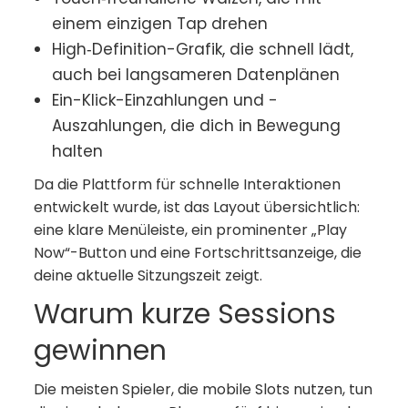
einem einzigen Tap drehen
High‑Definition-Grafik, die schnell lädt,
auch bei langsameren Datenplänen
Ein-Klick-Einzahlungen und -
Auszahlungen, die dich in Bewegung
halten
Da die Plattform für schnelle Interaktionen
entwickelt wurde, ist das Layout übersichtlich:
eine klare Menüleiste, ein prominenter „Play
Now“-Button und eine Fortschrittsanzeige, die
deine aktuelle Sitzungszeit zeigt.
Warum kurze Sessions
gewinnen
Die meisten Spieler, die mobile Slots nutzen, tun