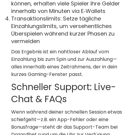
können, erhalten viele Spieler ihre Gelder
innerhalb von Minuten via E‑Wallets
Transaktionslimits: Setze tägliche
Einzahlungslimits, um versehentliches
Überspielen während kurzer Phasen zu
vermeiden
Das Ergebnis ist ein nahtloser Ablauf vom
Einzahlung bis zum Spin und zur Auszahlung—
alles innerhalb eines Zeitrahmens, der in dein
kurzes Gaming-Fenster passt.
Schneller Support: Live-
Chat & FAQs
Wenn während deiner schnellen Session etwas
schiefgeht—z.B. ein App-Fehler oder eine
Bonusfrage—steht dir das Support-Team bei
Dazardbet rund um die Uhr zur Verfügung.