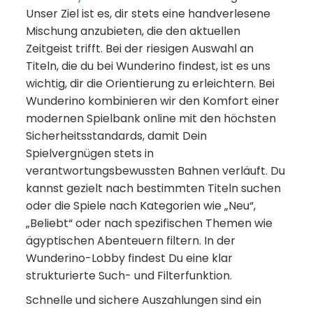
Unser Ziel ist es, dir stets eine handverlesene
Mischung anzubieten, die den aktuellen
Zeitgeist trifft. Bei der riesigen Auswahl an
Titeln, die du bei Wunderino findest, ist es uns
wichtig, dir die Orientierung zu erleichtern. Bei
Wunderino kombinieren wir den Komfort einer
modernen Spielbank online mit den höchsten
Sicherheitsstandards, damit Dein
Spielvergnügen stets in
verantwortungsbewussten Bahnen verläuft. Du
kannst gezielt nach bestimmten Titeln suchen
oder die Spiele nach Kategorien wie „Neu“,
„Beliebt“ oder nach spezifischen Themen wie
ägyptischen Abenteuern filtern. In der
Wunderino-Lobby findest Du eine klar
strukturierte Such- und Filterfunktion.
Schnelle und sichere Auszahlungen sind ein