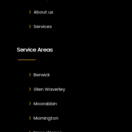
About us
Services
Service Areas
Berwick
Glen Waverley
Moorabbin
Mornington