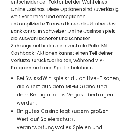
entscheidender Faktor bei der Wahl eines
Online Casinos. Diese Optionen sind zuverlässig,
weit verbreitet und ermöglichen
unkomplizierte Transaktionen direkt über das
Bankkonto. In Schweizer Online Casinos spielt
die Auswahl sicherer und schneller
Zahlungsmethoden eine zentrale Rolle. Mit
Cashback-Aktionen kannst einen Teil deiner
Verluste zurückzuerhalten, während VIP-
Programme treue Spieler belohnen.
Bei Swiss4Win spielst du an Live-Tischen,
die direkt aus dem MGM Grand und
dem Bellagio in Las Vegas übertragen
werden.
Ein gutes Casino legt zudem großen
Wert auf Spielerschutz,
verantwortungsvolles Spielen und