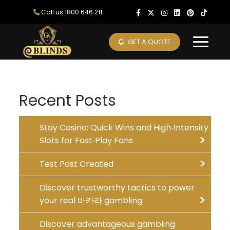
Skip
Call us:1800 646 211
to
content
GET A QUOTE
Recent Posts
Stay Casino: Quick Wins and High‑Intensity
Slots for Fast‑Play Fans
Test Post Created
Discover trustworthy tactics to power
your real 바카라 gambling.
Discover advantageous gambling