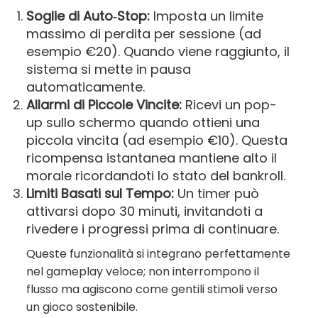
Soglie di Auto‑Stop:
Imposta un limite
massimo di perdita per sessione (ad
esempio €20). Quando viene raggiunto, il
sistema si mette in pausa
automaticamente.
Allarmi di Piccole Vincite:
Ricevi un pop-
up sullo schermo quando ottieni una
piccola vincita (ad esempio €10). Questa
ricompensa istantanea mantiene alto il
morale ricordandoti lo stato del bankroll.
Limiti Basati sul Tempo:
Un timer può
attivarsi dopo 30 minuti, invitandoti a
rivedere i progressi prima di continuare.
Queste funzionalità si integrano perfettamente
nel gameplay veloce; non interrompono il
flusso ma agiscono come gentili stimoli verso
un gioco sostenibile.