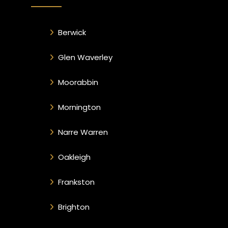
Berwick
Glen Waverley
Moorabbin
Mornington
Narre Warren
Oakleigh
Frankston
Brighton