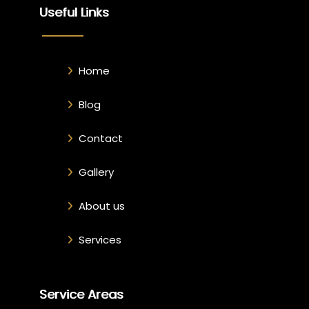
Useful Links
Home
Blog
Contact
Gallery
About us
Services
Service Areas