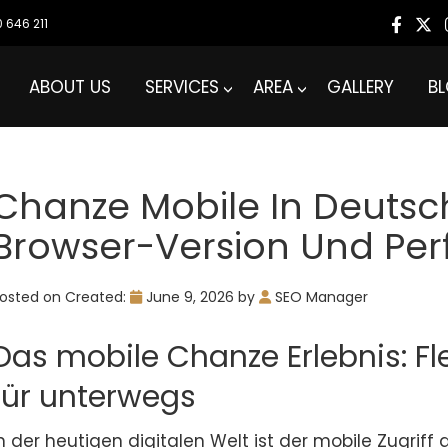
 646 211
ABOUT US
SERVICES
AREA
GALLERY
B
Chanze Mobile In Deutsc
Browser-Version Und Pe
osted on
Created:
June 9, 2026
by
SEO Manager
Das mobile Chanze Erlebnis: Fle
für unterwegs
n der heutigen digitalen Welt ist der mobile Zugriff