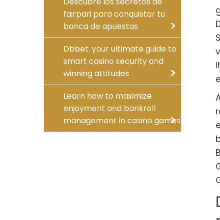
Descubre los secretos de
g
fairpari para conquistar tu
D
banca de apuestas
Dbbet: your ultimate guide to
v
smart casino security and
i
winning attitudes
Learn how to maximize
A
enjoyment and bankroll
r
management in casino games
e
b
B
G
G