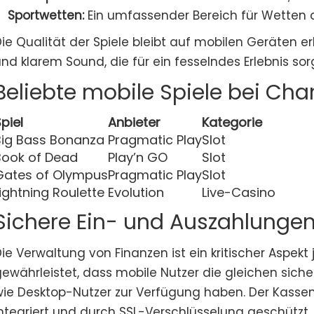
Sportwetten:
Ein umfassender Bereich für Wetten au
ie Qualität der Spiele bleibt auf mobilen Geräten e
nd klarem Sound, die für ein fesselndes Erlebnis sor
Beliebte mobile Spiele bei Cha
piel
Anbieter
Kategorie
Big Bass Bonanza
Pragmatic Play
Slot
Book of Dead
Play’n GO
Slot
Gates of Olympus
Pragmatic Play
Slot
ightning Roulette
Evolution
Live-Casino
Sichere Ein- und Auszahlung
ie Verwaltung von Finanzen ist ein kritischer Aspek
gewährleistet, dass mobile Nutzer die gleichen s
ie Desktop-Nutzer zur Verfügung haben. Der Kassenbe
ntegriert und durch SSL-Verschlüsselung geschützt, 