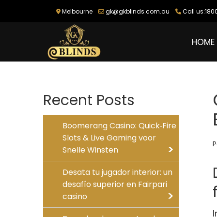
Skip
Melbourne
gk@gkblinds.com.au
Call us:1800
to
content
HOME
Recent Posts
Boomerang Casino: Quick‑Fire
Slots & Live Gaming voor
P
Snelle Winsten
Desata tu jugador interior: un
desafío superior en Fairpari
casino
I