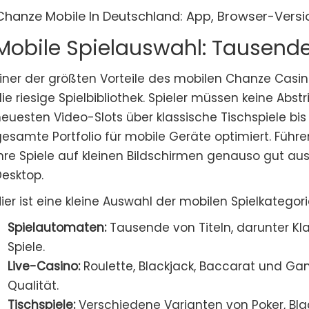
Mobile Spielauswahl: Tausende 
iner der größten Vorteile des mobilen Chanze Casin
ie riesige Spielbibliothek. Spieler müssen keine Ab
euesten Video-Slots über klassische Tischspiele bi
esamte Portfolio für mobile Geräte optimiert. Führe
hre Spiele auf kleinen Bildschirmen genauso gut a
esktop.
ier ist eine kleine Auswahl der mobilen Spielkategori
Spielautomaten:
Tausende von Titeln, darunter Kl
Spiele.
Live-Casino:
Roulette, Blackjack, Baccarat und G
Qualität.
Tischspiele:
Verschiedene Varianten von Poker, Blac