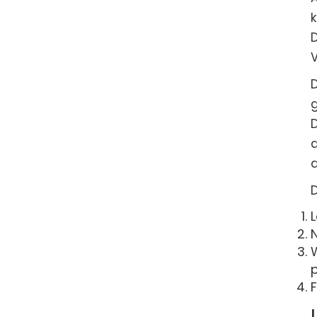
k
D
V
D
g
d
a
D
L
N
p