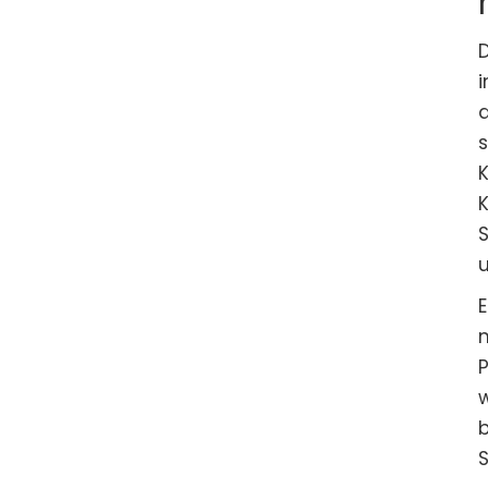
D
i
a
K
K
u
E
n
P
w
b
S