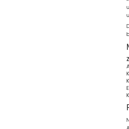
u
u
D
b
K
E
N
A