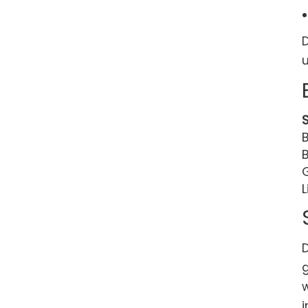
D
u
S
L
D
w
i