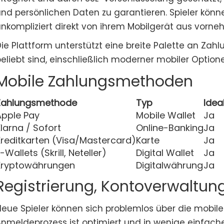
nd persönlichen Daten zu garantieren. Spieler kön
nkompliziert direkt von ihrem Mobilgerät aus vorne
ie Plattform unterstützt eine breite Palette an Za
eliebt sind, einschließlich moderner mobiler Option
Mobile Zahlungsmethoden
Zahlungsmethode
Typ
Idea
Apple Pay
Mobile Wallet
Ja
larna / Sofort
Online-Banking
Ja
Kreditkarten (Visa/Mastercard)
Karte
Ja
-Wallets (Skrill, Neteller)
Digital Wallet
Ja
Kryptowährungen
Digitalwährung
Ja
Registrierung, Kontoverwaltun
eue Spieler können sich problemlos über die mobile
nmeldeprozess ist optimiert und in wenige einfache