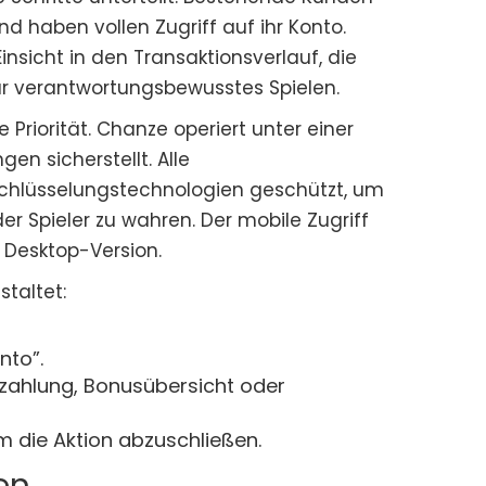
 haben vollen Zugriff auf ihr Konto.
nsicht in den Transaktionsverlauf, die
für verantwortungsbewusstes Spielen.
Priorität. Chanze operiert unter einer
gen sicherstellt. Alle
hlüsselungstechnologien geschützt, um
er Spieler zu wahren. Der mobile Zugriff
 Desktop-Version.
staltet:
nto”.
szahlung, Bonusübersicht oder
 die Aktion abzuschließen.