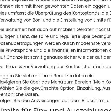
önnen sich mit ihren gewohnten Daten einloggen und
ies umfasst die Überprüfung des Kontostands, die Ei
erwaltung von Boni und die Einstellung von Limits 
ie Sicherheit hat auch auf mobilen Geräten höchste 
ültigen Lizenz, die faire und regulierte Spielbedingun
Datenübertragungen werden durch modernste Versc
ie Privatsphäre und die finanziellen Informationen d
uf Chanze ist somit genauso sicher wie der auf der
er Prozess zur Verwaltung des Kontos ist einfach ge
oggen Sie sich mit Ihren Benutzerdaten ein.
avigieren Sie über das Menü zum Bereich “Mein Ko
Wählen Sie die gewünschte Option: Einzahlung, Au
ersönliche Daten.
Folgen Sie den Anweisungen auf dem Bildschirm, um