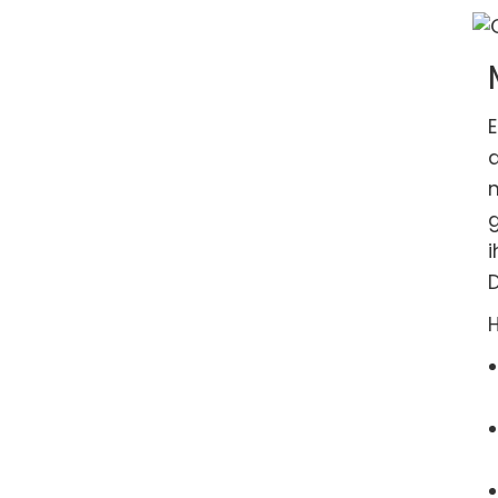
E
d
n
g
i
D
H