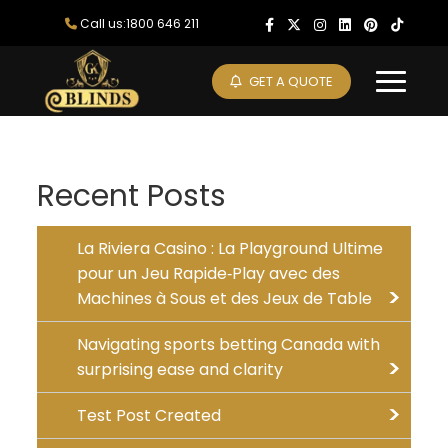
Skip
Call us:1800 646 211
to
content
GET A QUOTE
Recent Posts
La Riviera Casino : La Playground Ultime
pour un Jeu Rapide‑Play avec des
Machines à Sous et des Jeux de Table
Navigating sports betting Canada with
surprising ease and clarity
Test Post Created