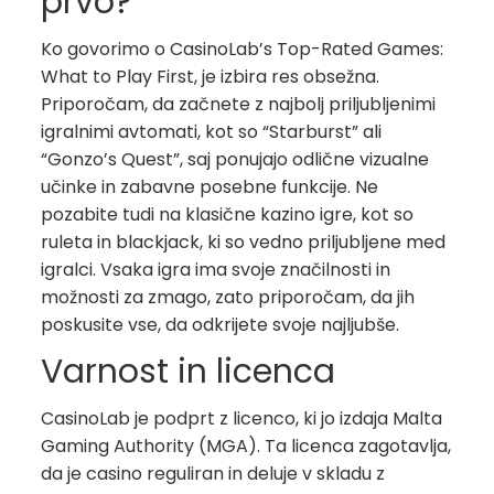
prvo?
Ko govorimo o CasinoLab’s Top-Rated Games:
What to Play First, je izbira res obsežna.
Priporočam, da začnete z najbolj priljubljenimi
igralnimi avtomati, kot so “Starburst” ali
“Gonzo’s Quest”, saj ponujajo odlične vizualne
učinke in zabavne posebne funkcije. Ne
pozabite tudi na klasične kazino igre, kot so
ruleta in blackjack, ki so vedno priljubljene med
igralci. Vsaka igra ima svoje značilnosti in
možnosti za zmago, zato priporočam, da jih
poskusite vse, da odkrijete svoje najljubše.
Varnost in licenca
CasinoLab je podprt z licenco, ki jo izdaja Malta
Gaming Authority (MGA). Ta licenca zagotavlja,
da je casino reguliran in deluje v skladu z