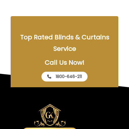
Top Rated Blinds & Curtains
Service
Call Us Now!
1800-646-211