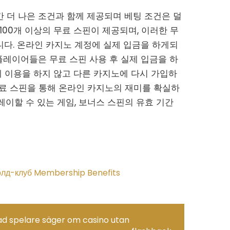
 더 나은 조건과 함께 제공되며 베팅 조건은 덜
100개 이상의 무료 스핀이 제공되며, 이러한 무
니다. 온라인 카지노 계정에 실제 입금을 하게되
플레이어들은 무료 스핀 사용 후 실제 입금을 하
제 이용을 하지 않고 다른 카지노에 다시 가입하
무료 스핀을 통해 온라인 카지노의 재미를 확실하
레이할 수 있는 게임, 보너스 스핀의 유효 기간
голд-клуб Membership Benefits
d spelare säger om casino utan svensk licens