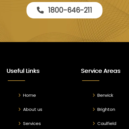
1800-646-211
Useful Links
Service Areas
Home
Berwick
About us
Brighton
Services
Caulfield