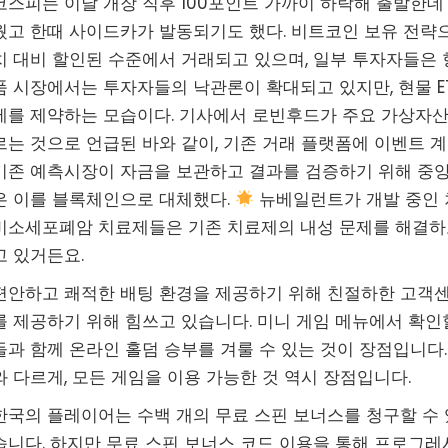
코스피는 이날 개장 직후 100포인트 가까이 하락해 출발한데
웠고 한때 사이드카가 발동되기도 했다. 비트코인 보유 전략
치 대비 할인된 수준에서 거래되고 있으며, 일부 투자자들은 
품 시장에서는 투자자들의 낙관론이 확대되고 있지만, 현물 E
세를 제약하는 모습이다. 기사에서 로빈후드가 주요 가상자산
르는 것으로 언급된 바와 같이, 기존 거래 플랫폼에 이벤트 
기존 예측시장이 자금을 보관하고 결과를 검증하기 위해 중앙
은 이를 블록체인으로 대체했다.
뉴베일런트가 개발 중인 차세
비소세포폐암 치료제들은 기존 치료제의 내성 문제를 해결하고
고 있거든요.
편안하고 쾌적한 배팅 환경을 제공하기 위해 친절하한 고객센
를 제공하기 위해 힘쓰고 있습니다. 미니 게임 메뉴에서 확인할
들과 함께 온라인 홀덤 승부를 겨룰 수 있는 것이 장점입니다
와 다르게, 모든 게임을 이용 가능한 것 역시 장점입니다.
한국의 플레이어는 수백 개의 무료 스핀 보너스를 청구할 수 
습니다. 하지만 무료 스핀 보너스 코드 이용을 통해 프로그