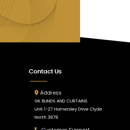
Contact Us
Address
GK BLINDS AND CURTAINS
Unit 1-27 Hamersley Drive Clyde
North 3978
Customer Support