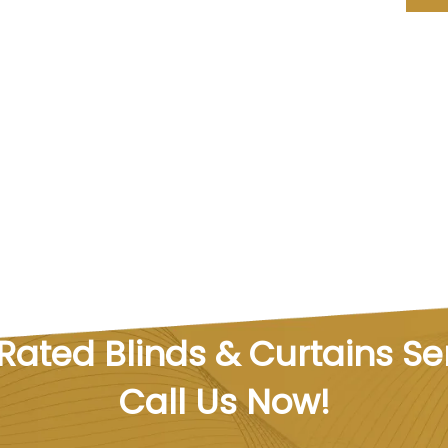
Rated Blinds & Curtains Se
Call Us Now!