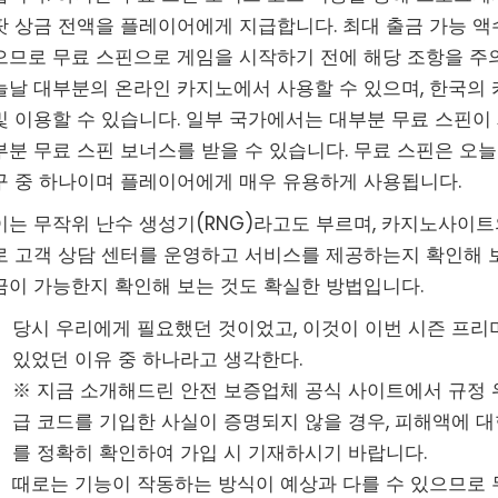
팟 상금 전액을 플레이어에게 지급합니다. 최대 출금 가능 액
으므로 무료 스핀으로 게임을 시작하기 전에 해당 조항을 주의
늘날 대부분의 온라인 카지노에서 사용할 수 있으며, 한국의
및 이용할 수 있습니다. 일부 국가에서는 대부분 무료 스핀이
부분 무료 스핀 보너스를 받을 수 있습니다. 무료 스핀은 오
구 중 하나이며 플레이어에게 매우 유용하게 사용됩니다.
이는 무작위 난수 생성기(RNG)라고도 부르며, 카지노사이트
로 고객 상담 센터를 운영하고 서비스를 제공하는지 확인해 보
금이 가능한지 확인해 보는 것도 확실한 방법입니다.
당시 우리에게 필요했던 것이었고, 이것이 이번 시즌 프리
있었던 이유 중 하나라고 생각한다.
※ 지금 소개해드린 안전 보증업체 공식 사이트에서 규정 위
급 코드를 기입한 사실이 증명되지 않을 경우, 피해액에 대
를 정확히 확인하여 가입 시 기재하시기 바랍니다.
때로는 기능이 작동하는 방식이 예상과 다를 수 있으므로 