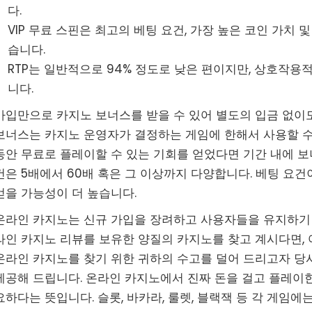
다.
VIP 무료 스핀은 최고의 베팅 요건, 가장 높은 코인 가치
습니다.
RTP는 일반적으로 94% 정도로 낮은 편이지만, 상호작용
니다.
가입만으로 카지노 보너스를 받을 수 있어 별도의 입금 없이
보너스는 카지노 운영자가 결정하는 게임에 한해서 사용할 수 
동안 무료로 플레이할 수 있는 기회를 얻었다면 기간 내에 
건은 5배에서 60배 혹은 그 이상까지 다양합니다. 베팅 요
얻을 가능성이 더 높습니다.
온라인 카지노는 신규 가입을 장려하고 사용자들을 유지하기 
라인 카지노 리뷰를 보유한 양질의 카지노를 찾고 계시다면, 
온라인 카지노를 찾기 위한 귀하의 수고를 덜어 드리고자 당
제공해 드립니다. 온라인 카지노에서 진짜 돈을 걸고 플레이한
요하다는 뜻입니다. 슬롯, 바카라, 룰렛, 블랙잭 등 각 게임에