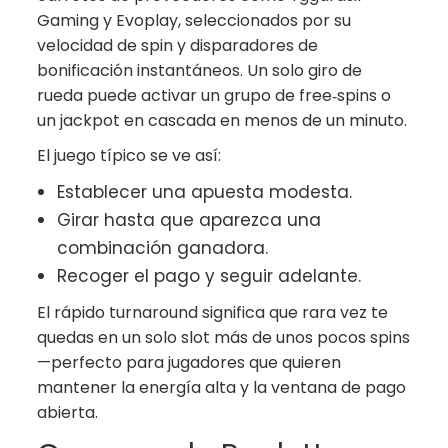
Gaming y Evoplay, seleccionados por su
velocidad de spin y disparadores de
bonificación instantáneos. Un solo giro de
rueda puede activar un grupo de free‑spins o
un jackpot en cascada en menos de un minuto.
El juego típico se ve así:
Establecer una apuesta modesta.
Girar hasta que aparezca una
combinación ganadora.
Recoger el pago y seguir adelante.
El rápido turnaround significa que rara vez te
quedas en un solo slot más de unos pocos spins
—perfecto para jugadores que quieren
mantener la energía alta y la ventana de pago
abierta.