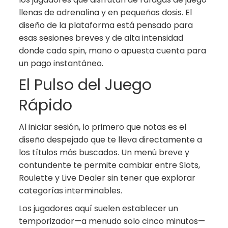
llenas de adrenalina y en pequeñas dosis. El
diseño de la plataforma está pensado para
esas sesiones breves y de alta intensidad
donde cada spin, mano o apuesta cuenta para
un pago instantáneo.
El Pulso del Juego
Rápido
Al iniciar sesión, lo primero que notas es el
diseño despejado que te lleva directamente a
los títulos más buscados. Un menú breve y
contundente te permite cambiar entre Slots,
Roulette y Live Dealer sin tener que explorar
categorías interminables.
Los jugadores aquí suelen establecer un
temporizador—a menudo solo cinco minutos—