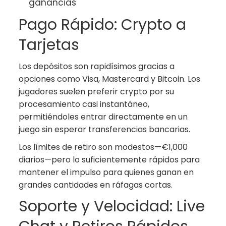
ganancias
Pago Rápido: Crypto a
Tarjetas
Los depósitos son rapidísimos gracias a
opciones como Visa, Mastercard y Bitcoin. Los
jugadores suelen preferir crypto por su
procesamiento casi instantáneo,
permitiéndoles entrar directamente en un
juego sin esperar transferencias bancarias.
Los límites de retiro son modestos—€1,000
diarios—pero lo suficientemente rápidos para
mantener el impulso para quienes ganan en
grandes cantidades en ráfagas cortas.
Soporte y Velocidad: Live