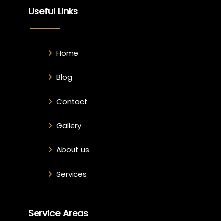
Useful Links
Home
Blog
Contact
Gallery
About us
Services
Service Areas