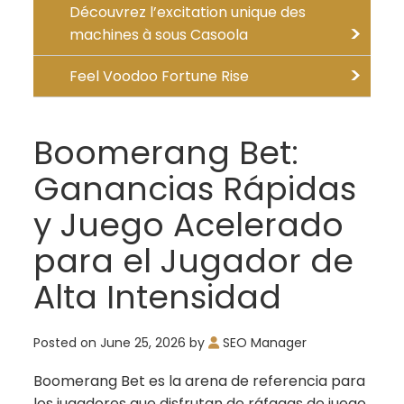
Découvrez l’excitation unique des
machines à sous Casoola
Feel Voodoo Fortune Rise
Boomerang Bet:
Ganancias Rápidas
y Juego Acelerado
para el Jugador de
Alta Intensidad
Posted on
June 25, 2026
by
SEO Manager
Boomerang Bet es la arena de referencia para
los jugadores que disfrutan de ráfagas de juego