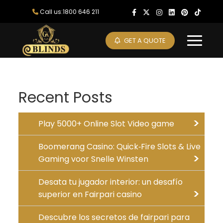
Skip
Call us:1800 646 211
to
content
GET A QUOTE
Recent Posts
Play 5000+ Online Slot Video game
Boomerang Casino: Quick‑Fire Slots & Live
Gaming voor Snelle Winsten
Desata tu jugador interior: un desafío
superior en Fairpari casino
Descubre los secretos de fairpari para