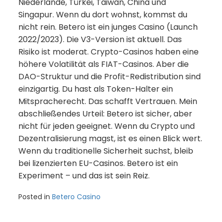
Niederlande, Türkei, Taiwan, China und
Singapur. Wenn du dort wohnst, kommst du
nicht rein. Betero ist ein junges Casino (Launch
2022/2023). Die V3-Version ist aktuell. Das
Risiko ist moderat. Crypto-Casinos haben eine
höhere Volatilität als FIAT-Casinos. Aber die
DAO-Struktur und die Profit-Redistribution sind
einzigartig. Du hast als Token-Halter ein
Mitspracherecht. Das schafft Vertrauen. Mein
abschließendes Urteil: Betero ist sicher, aber
nicht für jeden geeignet. Wenn du Crypto und
Dezentralisierung magst, ist es einen Blick wert.
Wenn du traditionelle Sicherheit suchst, bleib
bei lizenzierten EU-Casinos. Betero ist ein
Experiment – und das ist sein Reiz.
Posted in
Betero Casino
Post