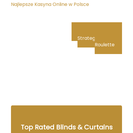
navigation
Najlepsze Kasyna Online w Polsce
Quantum Roulette
Strategy for Online
Roulette
Top Rated Blinds & Curtains