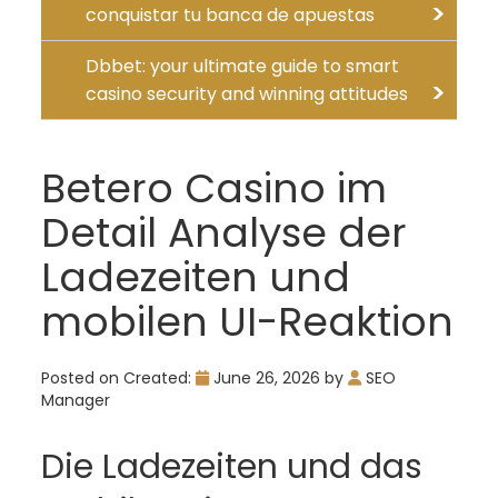
conquistar tu banca de apuestas
Dbbet: your ultimate guide to smart
casino security and winning attitudes
Betero Casino im
Detail Analyse der
Ladezeiten und
mobilen UI-Reaktion
Posted on
Created:
June 26, 2026
by
SEO
Manager
Die Ladezeiten und das