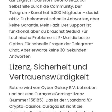
auf Englisch. Das stört. Betero setzt auf
Selbsthilfe durch die Community. Der
Telegram-Kanal hat 5.000 Mitglieder – das ist
aktiv. Du bekommst schnelle Antworten, aber
keine Garantie. Mein Fazit: Der Support ist
funktional, aber du brauchst Geduld. Für
technische Probleme ist E-Mail die beste
Option. Für schnelle Fragen der Telegram-
Chat. Aber erwarte keine 30-Sekunden-
Antworten.
Lizenz, Sicherheit und
Vertrauenswürdigkeit
Betero wird von Cyber Galaxy B.V. betrieben
und hat eine Curaçao eGaming-Lizenz
(Nummer 158185). Das ist der Standard für
Crypto-Casinos. Curaçao ist nicht die