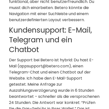
funktional, aber nicht benutzerfreundlich. Du
musst dich einarbeiten. Betero könnte die
Navigation mit einer Suchleiste und einem
benutzerdefinierten Layout verbessern.
Kundensupport: E-Mail,
Telegram und ein
Chatbot
Der Support bei Betero ist hybrid: Du hast E-
Mail (appsupport@betero.com), einen
Telegram-Chat und einen Chatbot auf der
Website. Ich habe den E-Mail-Support
getestet. Meine Anfrage zur
Auszahlungsverzögerung wurde in 6 Stunden
beantwortet – schneller als die versprochenen
24 Stunden. Die Antwort war konkret: “Prüfen
Sie die Gas-Gebühr in Ihrer Wallet.” Das ist