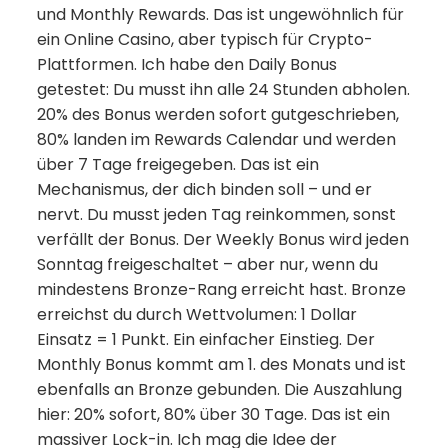
und Monthly Rewards. Das ist ungewöhnlich für
ein Online Casino, aber typisch für Crypto-
Plattformen. Ich habe den Daily Bonus
getestet: Du musst ihn alle 24 Stunden abholen.
20% des Bonus werden sofort gutgeschrieben,
80% landen im Rewards Calendar und werden
über 7 Tage freigegeben. Das ist ein
Mechanismus, der dich binden soll – und er
nervt. Du musst jeden Tag reinkommen, sonst
verfällt der Bonus. Der Weekly Bonus wird jeden
Sonntag freigeschaltet – aber nur, wenn du
mindestens Bronze-Rang erreicht hast. Bronze
erreichst du durch Wettvolumen: 1 Dollar
Einsatz = 1 Punkt. Ein einfacher Einstieg. Der
Monthly Bonus kommt am 1. des Monats und ist
ebenfalls an Bronze gebunden. Die Auszahlung
hier: 20% sofort, 80% über 30 Tage. Das ist ein
massiver Lock-in. Ich mag die Idee der