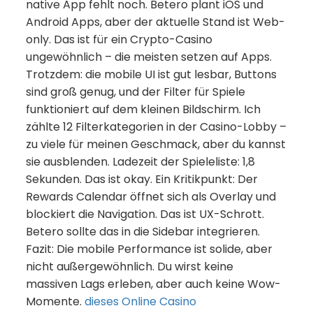
native App fehlt noch. Betero plant iOS und
Android Apps, aber der aktuelle Stand ist Web-
only. Das ist für ein Crypto-Casino
ungewöhnlich – die meisten setzen auf Apps.
Trotzdem: die mobile UI ist gut lesbar, Buttons
sind groß genug, und der Filter für Spiele
funktioniert auf dem kleinen Bildschirm. Ich
zählte 12 Filterkategorien in der Casino-Lobby –
zu viele für meinen Geschmack, aber du kannst
sie ausblenden. Ladezeit der Spieleliste: 1,8
Sekunden. Das ist okay. Ein Kritikpunkt: Der
Rewards Calendar öffnet sich als Overlay und
blockiert die Navigation. Das ist UX-Schrott.
Betero sollte das in die Sidebar integrieren.
Fazit: Die mobile Performance ist solide, aber
nicht außergewöhnlich. Du wirst keine
massiven Lags erleben, aber auch keine Wow-
Momente.
dieses Online Casino