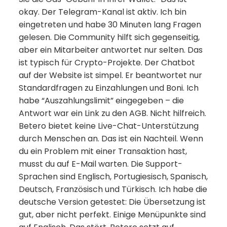
okay. Der Telegram-Kanal ist aktiv. Ich bin
eingetreten und habe 30 Minuten lang Fragen
gelesen. Die Community hilft sich gegenseitig,
aber ein Mitarbeiter antwortet nur selten. Das
ist typisch für Crypto-Projekte. Der Chatbot
auf der Website ist simpel. Er beantwortet nur
Standardfragen zu Einzahlungen und Boni. Ich
habe “Auszahlungslimit” eingegeben – die
Antwort war ein Link zu den AGB. Nicht hilfreich.
Betero bietet keine Live-Chat-Unterstützung
durch Menschen an. Das ist ein Nachteil. Wenn
du ein Problem mit einer Transaktion hast,
musst du auf E-Mail warten. Die Support-
Sprachen sind Englisch, Portugiesisch, Spanisch,
Deutsch, Französisch und Türkisch. Ich habe die
deutsche Version getestet: Die Übersetzung ist
gut, aber nicht perfekt. Einige Menüpunkte sind