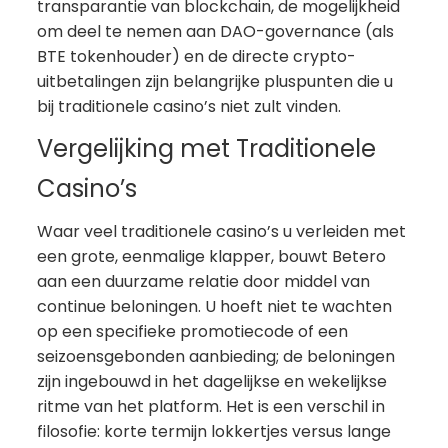
transparantie van blockchain, de mogelijkheid
om deel te nemen aan DAO-governance (als
BTE tokenhouder) en de directe crypto-
uitbetalingen zijn belangrijke pluspunten die u
bij traditionele casino’s niet zult vinden.
Vergelijking met Traditionele
Casino’s
Waar veel traditionele casino’s u verleiden met
een grote, eenmalige klapper, bouwt Betero
aan een duurzame relatie door middel van
continue beloningen. U hoeft niet te wachten
op een specifieke promotiecode of een
seizoensgebonden aanbieding; de beloningen
zijn ingebouwd in het dagelijkse en wekelijkse
ritme van het platform. Het is een verschil in
filosofie: korte termijn lokkertjes versus lange