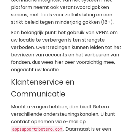
platform neemt ook verantwoord gokken
serieus, met tools voor zelfuitsluiting en een
strikt beleid tegen minderjarig gokken (18+).
Een belangrijk punt: het gebruik van VPN’s om
uw locatie te verbergen is ten strengste
verboden. Overtredingen kunnen leiden tot het
bevriezen van accounts en het verbeuren van
fondsen, dus wees hier zeer voorzichtig mee,
ongeacht uw locatie.
Klantenservice en
Communicatie
Mocht u vragen hebben, dan biedt Betero
verschillende ondersteuningskanalen. U kunt
contact opnemen via e-mail op
. Daarnaast is er een
appsupport@betero.com