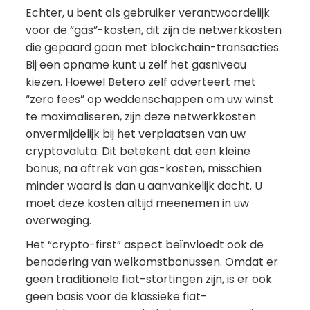
Echter, u bent als gebruiker verantwoordelijk
voor de “gas”-kosten, dit zijn de netwerkkosten
die gepaard gaan met blockchain-transacties.
Bij een opname kunt u zelf het gasniveau
kiezen. Hoewel Betero zelf adverteert met
“zero fees” op weddenschappen om uw winst
te maximaliseren, zijn deze netwerkkosten
onvermijdelijk bij het verplaatsen van uw
cryptovaluta. Dit betekent dat een kleine
bonus, na aftrek van gas-kosten, misschien
minder waard is dan u aanvankelijk dacht. U
moet deze kosten altijd meenemen in uw
overweging.
Het “crypto-first” aspect beïnvloedt ook de
benadering van welkomstbonussen. Omdat er
geen traditionele fiat-stortingen zijn, is er ook
geen basis voor de klassieke fiat-