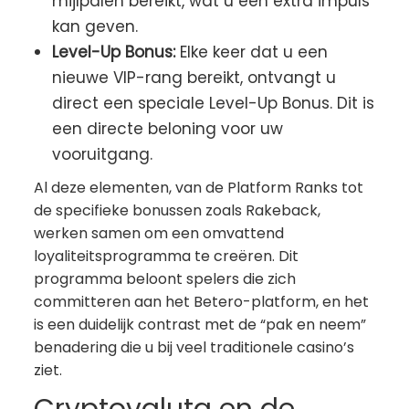
mijlpalen bereikt, wat u een extra impuls
kan geven.
Level-Up Bonus:
Elke keer dat u een
nieuwe VIP-rang bereikt, ontvangt u
direct een speciale Level-Up Bonus. Dit is
een directe beloning voor uw
vooruitgang.
Al deze elementen, van de Platform Ranks tot
de specifieke bonussen zoals Rakeback,
werken samen om een omvattend
loyaliteitsprogramma te creëren. Dit
programma beloont spelers die zich
committeren aan het Betero-platform, en het
is een duidelijk contrast met de “pak en neem”
benadering die u bij veel traditionele casino’s
ziet.
Cryptovaluta en de