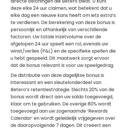
directe beloningen die Betero biedt. U kunt
deze elke 24 uur claimen, wat betekent dat u
elke dag een nieuwe kans heeft om iets extra’s
te verdienen. De berekening van deze bonus is
persoonlijk en afhankelijk van verschillende
factoren. Uw totale inzetvolume over de
afgelopen 24 uur speelt een rol, evenals uw
winst/verlies (P&L) en de specifieke spellen die
u hebt gespeeld. Dit maatwerk zorgt ervoor
dat de bonus relevant is voor uw speelgedrag.
De distributie van deze dagelijkse bonus is
interessant en een sleutelonderdeel van
Betero’s retentiestrategie. Slechts 20% van de
bonus wordt direct aan uw saldo toegevoegd,
klaar om te gebruiken. De overige 80% wordt
toegevoegd aan uw zogenaamde ‘Rewards
Calendar’ en wordt geleidelijk vrijgegeven over
de daaropvolgende 7 dagen. Dit creëert een