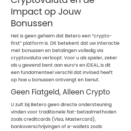
Impact op Jouw
Bonussen
Het is geen geheim dat Betero een “crypto-
first” platform is. Dit betekent dat uw interactie
met bonussen en betalingen volledig via
cryptovaluta verloopt. Voor u als speler, zeker
als u gewend bent aan euro’s en iDEAL, is dit
een fundamenteel verschil dat invloed heeft
op hoe u bonussen ontvangt en benut.
Geen Fiatgeld, Alleen Crypto
U zult bij Betero geen directe ondersteuning
vinden voor traditionele fiat-betaalmethoden
zoals creditcards (Visa, Mastercard),
bankoverschrijvingen of e-wallets zoals