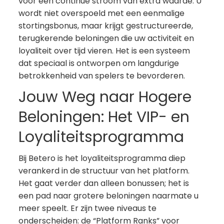
voor een continue stroom van extra waarde. U
wordt niet overspoeld met een eenmalige
stortingsbonus, maar krijgt gestructureerde,
terugkerende beloningen die uw activiteit en
loyaliteit over tijd vieren. Het is een systeem
dat speciaal is ontworpen om langdurige
betrokkenheid van spelers te bevorderen.
Jouw Weg naar Hogere
Beloningen: Het VIP- en
Loyaliteitsprogramma
Bij Betero is het loyaliteitsprogramma diep
verankerd in de structuur van het platform.
Het gaat verder dan alleen bonussen; het is
een pad naar grotere beloningen naarmate u
meer speelt. Er zijn twee niveaus te
onderscheiden: de “Platform Ranks” voor