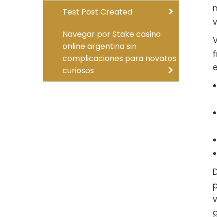
n
Test Post Created
v
Navegar por Stake casino
V
online argentina sin
complicaciones para novatos
curiosos
D
p
v
g