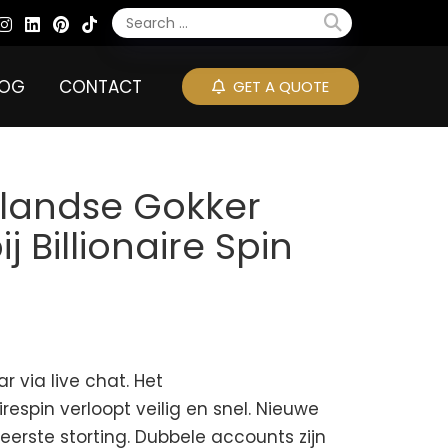
LOG
CONTACT
GET A QUOTE
llandse Gokker
 Billionaire Spin
r via live chat. Het
irespin verloopt veilig en snel. Nieuwe
erste storting. Dubbele accounts zijn