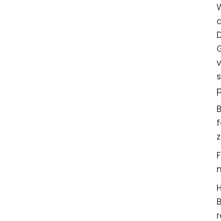
W
a
D
v
s
p
B
f
z
F
n
H
B
r