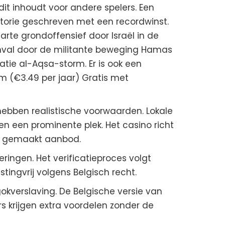
it inhoudt voor andere spelers. Een
istorie geschreven met een recordwinst.
te grondoffensief door Israël in de
val door de militante beweging Hamas
tie al-Aqsa-storm. Er is ook een
um (€3.49 per jaar) Gratis met
hebben realistische voorwaarden. Lokale
gen een prominente plek. Het casino richt
at gemaakt aanbod.
eringen. Het verificatieproces volgt
stingvrij volgens Belgisch recht.
okverslaving. De Belgische versie van
ers krijgen extra voordelen zonder de