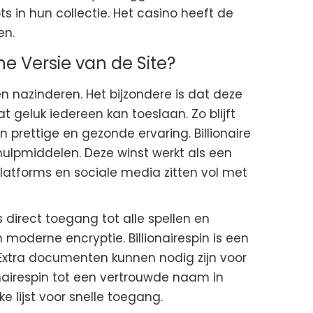
ts in hun collectie. Het casino heeft de
en.
he Versie van de Site?
en nazinderen. Het bijzondere is dat deze
t geluk iedereen kan toeslaan. Zo blijft
 prettige en gezonde ervaring. Billionaire
hulpmiddelen. Deze winst werkt als een
atforms en sociale media zitten vol met
 direct toegang tot alle spellen en
n moderne encryptie. Billionairespin is een
 Extra documenten kunnen nodig zijn voor
onairespin tot een vertrouwde naam in
e lijst voor snelle toegang.