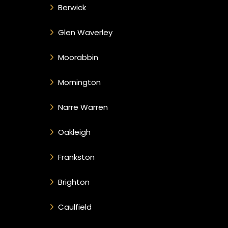
Berwick
Glen Waverley
Moorabbin
Mornington
Narre Warren
Oakleigh
Frankston
Brighton
Caulfield