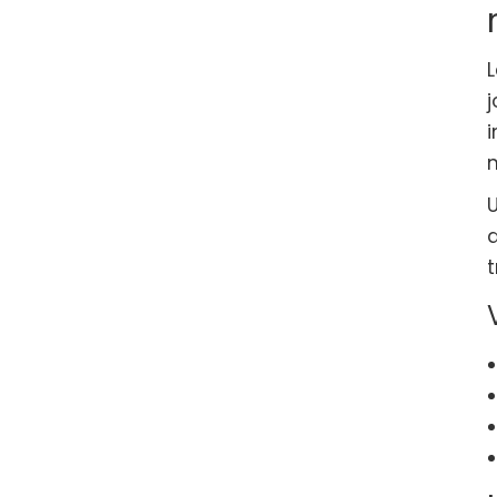
L
j
i
U
d
t