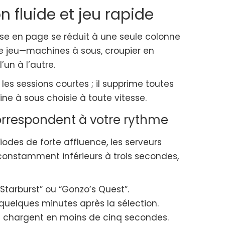
n fluide et jeu rapide
mise en page se réduit à une seule colonne
de jeu—machines à sous, croupier en
un à l’autre.
es sessions courtes ; il supprime toutes
ne à sous choisie à toute vitesse.
rrespondent à votre rythme
iodes de forte affluence, les serveurs
onstamment inférieurs à trois secondes,
arburst” ou “Gonzo’s Quest”.
 quelques minutes après la sélection.
se chargent en moins de cinq secondes.