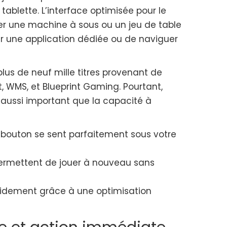
tablette. L’interface optimisée pour le
er une machine à sous ou un jeu de table
r une application dédiée ou de naviguer
lus de neuf mille titres provenant de
t, WMS, et Blueprint Gaming. Pourtant,
s aussi important que la capacité à
 bouton se sent parfaitement sous votre
ermettent de jouer à nouveau sans
pidement grâce à une optimisation