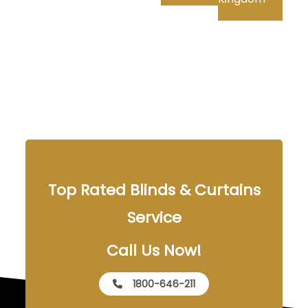
Top Rated Blinds & Curtains
Service
Call Us Now!
1800-646-211