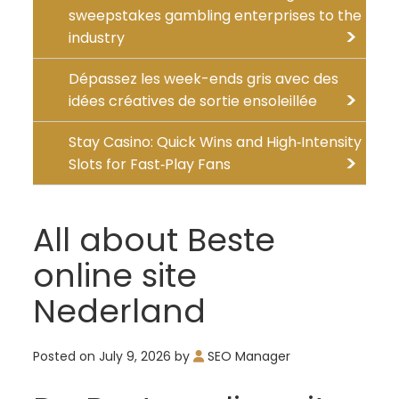
sweepstakes gambling enterprises to the
industry
Dépassez les week-ends gris avec des
idées créatives de sortie ensoleillée
Stay Casino: Quick Wins and High‑Intensity
Slots for Fast‑Play Fans
All about Beste
online site
Nederland
Posted on
July 9, 2026
by
SEO Manager