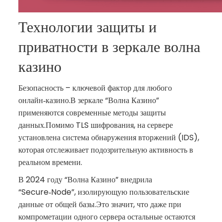
Технологии защиты и
приватности в зеркале волна
казино
Безопасность – ключевой фактор для любого
онлайн‑казино.В зеркале “Волна Казино”
применяются современные методы защиты
данных.Помимо TLS шифрования, на сервере
установлена система обнаружения вторжений (IDS),
которая отслеживает подозрительную активность в
реальном времени.
В 2024 году “Волна Казино” внедрила
“Secure‑Node”, изолирующую пользовательские
данные от общей базы.Это значит, что даже при
компрометации одного сервера остальные остаются