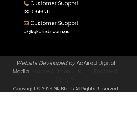
Customer Support
1800 646 211
Customer Support
gk@gkblinds.com.au
Website Developed by
AdAired Digital
Media
'menu-4', 'menu_id' => 'Footer-4'
) ); */ ?>
Copyright © 2023
GK Blinds
All Rights Reserved