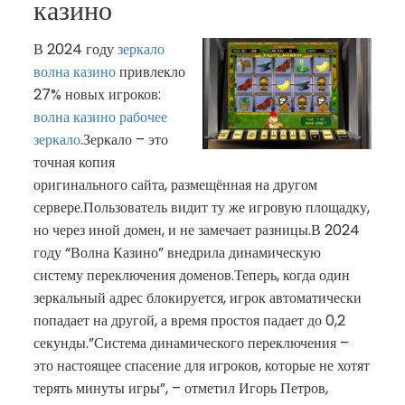
казино
В 2024 году
зеркало
волна казино
привлекло
27% новых игроков:
волна казино рабочее
зеркало
.Зеркало – это
точная копия
оригинального сайта, размещённая на другом
сервере.Пользователь видит ту же игровую площадку,
но через иной домен, и не замечает разницы.В 2024
году “Волна Казино” внедрила динамическую
систему переключения доменов.Теперь, когда один
зеркальный адрес блокируется, игрок автоматически
попадает на другой, а время простоя падает до 0,2
секунды.”Система динамического переключения –
это настоящее спасение для игроков, которые не хотят
терять минуты игры”, – отметил Игорь Петров,