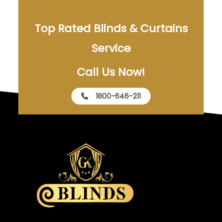
Top Rated Blinds & Curtains
Service
Call Us Now!
1800-646-211