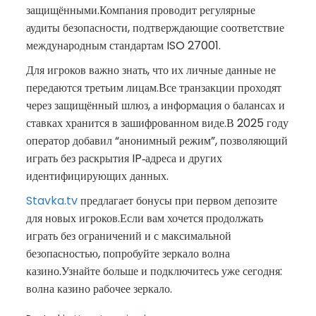
защищёнными.Компания проводит регулярные
аудиты безопасности, подтверждающие соответствие
международным стандартам ISO 27001.
Для игроков важно знать, что их личные данные не
передаются третьим лицам.Все транзакции проходят
через защищённый шлюз, а информация о балансах и
ставках хранится в зашифрованном виде.В 2025 году
оператор добавил “анонимный режим”, позволяющий
играть без раскрытия IP‑адреса и других
идентифицирующих данных.
Stavka.tv
предлагает бонусы при первом депозите
для новых игроков.Если вам хочется продолжать
играть без ограничений и с максимальной
безопасностью, попробуйте зеркало волна
казино.Узнайте больше и подключитесь уже сегодня:
волна казино рабочее зеркало.