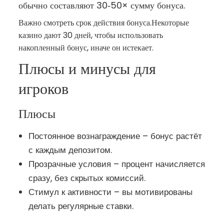
обычно составляют 30‑50× сумму бонуса.
Важно смотреть срок действия бонуса.Некоторые
казино дают 30 дней, чтобы использовать
накопленный бонус, иначе он истекает.
Плюсы и минусы для
игроков
Плюсы
Постоянное вознаграждение – бонус растёт
с каждым депозитом.
Прозрачные условия – процент начисляется
сразу, без скрытых комиссий.
Стимул к активности – вы мотивированы
делать регулярные ставки.