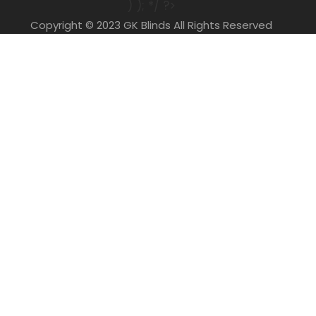
) ); */ ?>
Copyright © 2023
GK Blinds
All Rights Reserved