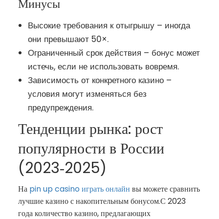
Минусы
Высокие требования к отыгрышу – иногда
они превышают 50×.
Ограниченный срок действия – бонус может
истечь, если не использовать вовремя.
Зависимость от конкретного казино –
условия могут изменяться без
предупреждения.
Тенденции рынка: рост
популярности в России
(2023‑2025)
На
pin up casino играть онлайн
вы можете сравнить
лучшие казино с накопительным бонусом.С 2023
года количество казино, предлагающих