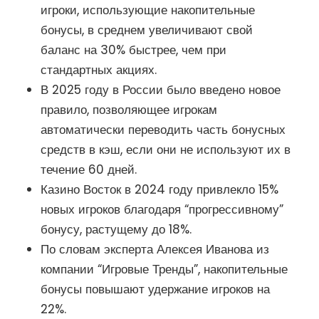
игроки, использующие накопительные
бонусы, в среднем увеличивают свой
баланс на 30% быстрее, чем при
стандартных акциях.
В 2025 году в России было введено новое
правило, позволяющее игрокам
автоматически переводить часть бонусных
средств в кэш, если они не используют их в
течение 60 дней.
Казино Восток в 2024 году привлекло 15%
новых игроков благодаря “прогрессивному”
бонусу, растущему до 18%.
По словам эксперта Алексея Иванова из
компании “Игровые Тренды”, накопительные
бонусы повышают удержание игроков на
22%.