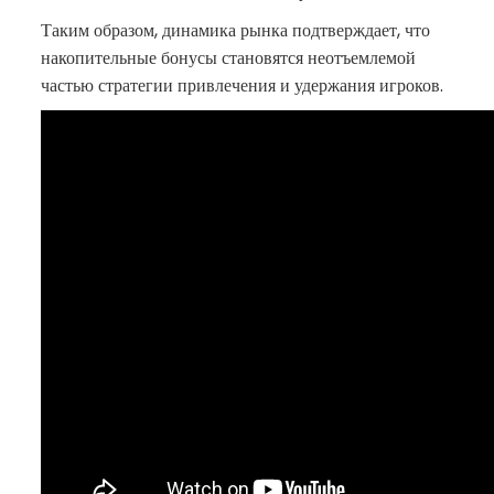
Таким образом, динамика рынка подтверждает, что
накопительные бонусы становятся неотъемлемой
частью стратегии привлечения и удержания игроков.