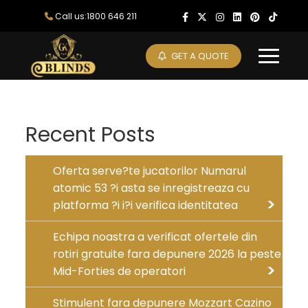
Skip
Call us:1800 646 211
to
content
GET A QUOTE
Recent Posts
Oferta serve?te jucatorilor Numarul
atomic 53 ?i asta se inregistreaza cu
platforma ?i i?i verifica identitatea
Echipa noastra a verificat ofertele din
rotiri gratuite fara depunere 2026 la peste
Mid-Forties de operatori
Stimulent fara depunere Mozzart Cazino