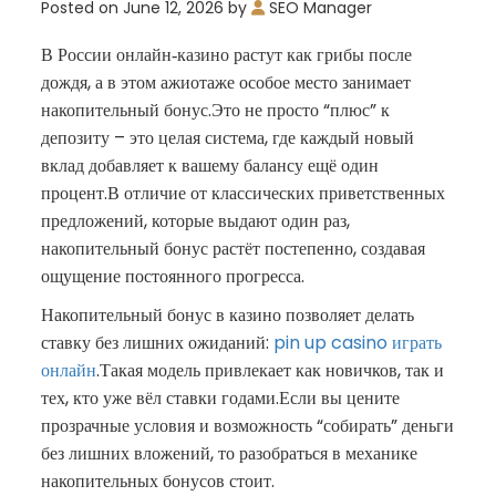
Posted on
June 12, 2026
by
SEO Manager
В России онлайн‑казино растут как грибы после
дождя, а в этом ажиотаже особое место занимает
накопительный бонус.Это не просто “плюс” к
депозиту – это целая система, где каждый новый
вклад добавляет к вашему балансу ещё один
процент.В отличие от классических приветственных
предложений, которые выдают один раз,
накопительный бонус растёт постепенно,
создавая
ощущение постоянного прогресса.
Накопительный бонус в казино позволяет делать
ставку без лишних ожиданий:
pin up casino играть
онлайн
.Такая модель привлекает как новичков, так и
тех, кто уже вёл ставки годами.Если вы цените
прозрачные условия и возможность “собирать” деньги
без лишних вложений, то разобраться в механике
накопительных бонусов стоит.