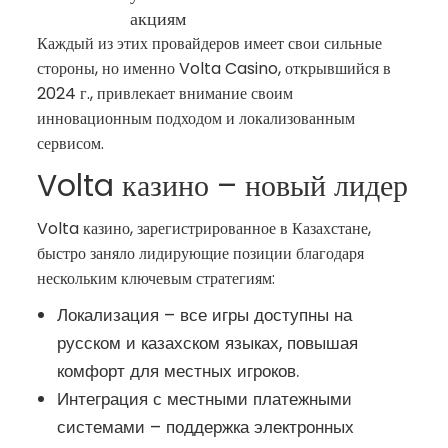
акциям
Каждый из этих провайдеров имеет свои сильные
стороны, но именно Volta Casino, открывшийся в
2024 г., привлекает внимание своим
инновационным подходом и локализованным
сервисом.
Volta казино – новый лидер
Volta казино, зарегистрированное в Казахстане,
быстро заняло лидирующие позиции благодаря
нескольким ключевым стратегиям:
Локализация – все игры доступны на
русском и казахском языках, повышая
комфорт для местных игроков.
Интеграция с местными платежными
системами – поддержка электронных