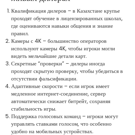
Квалификация дилеров – в Казахстане крупье
проходят обучение в лицензированных школах,
где оцениваются навыки общения и знание
правил.
Камеры с 4K – большинство операторов
используют камеры 4K, чтобы игроки могли
видеть мельчайшие детали карт.
Секретные “проверки” – дилеры иногда
проходят скрытую проверку, чтобы убедиться в
отсутствии фальсификации.
Адаптивные скорости – если игрок имеет
медленное интернет‑соединение, сервер
автоматически снижает битрейт, сохраняя
стабильность игры.
Поддержка голосовых команд – игроки могут
управлять ставками голосом, что особенно
удобно на мобильных устройствах.