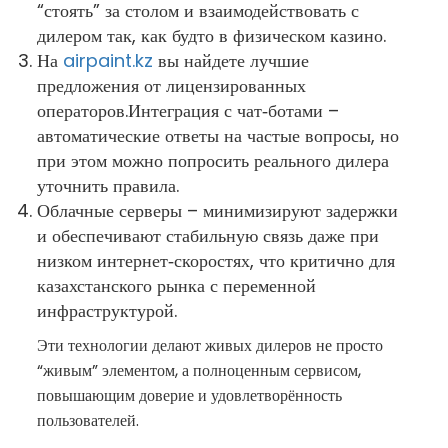
“стоять” за столом и взаимодействовать с
дилером так, как будто в физическом казино.
На
airpaint.kz
вы найдете лучшие
предложения от лицензированных
операторов.Интеграция с чат‑ботами –
автоматические ответы на частые вопросы, но
при этом можно попросить реального дилера
уточнить правила.
Облачные серверы – минимизируют задержки
и обеспечивают стабильную связь даже при
низком интернет‑скоростях, что критично для
казахстанского рынка с переменной
инфраструктурой.
Эти технологии делают живых дилеров не просто
“живым” элементом, а полноценным сервисом,
повышающим доверие и удовлетворённость
пользователей.