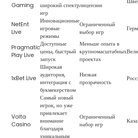
Шве
Gaming
широкий спектр
лицензии
игр
Инновационные
NetEnt
Ограниченный
игровые
Герм
Live
выбор игр
режимы
Доступные
Меньше опыта в
Pragmatic
цены, быстрый
крупномасштабных
Вели
Play Live
запуск
проектах
Широкая
аудитория,
Низкая
1xBet Live
Росс
интеграция с
прозрачность
букмекерством
Самый новый
игрок, но уже
привлекает
Volta
Ограниченный
внимание
Каза
Casino
набор игр
благодаря
уникальным