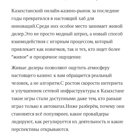
Казахстанский онлайн‑казино‑рынок за последние
годы превратился в настоящий хаб для
инноваций.Среди них особое место занимает живой
дилер.Это не просто модный штрих, а новый способ
взаимодействия с игорным процессом, который
привлекает как новичков, так и тех, кто ищет более
“живое” и прозрачное ощущение.
Живые дилеры позволяют ощутить атмосферу
настоящего казино: к вам обращается реальный
человек, а не алгоритм.С ростом скорости интернета
и улучшением сетевой инфраструктуры в Казахстане
такие игры стали доступными даже тем, кто раньше
играл только в автоматах.Ниже разберём, почему они
становятся всё популярнее, какие провайдеры
лидируют, как регулируется их деятельность и какие
перспективы открываются.