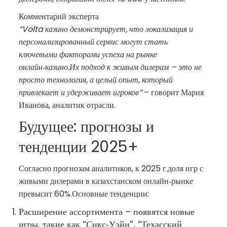
Комментарий эксперта
“Volta казино демонстрирует, что локализация и
персонализированный сервис могут стать
ключевыми факторами успеха на рынке
онлайн‑казино.Их подход к живым дилерам – это не
просто технология, а целый опыт, который
привлекает и удерживает игроков”
– говорит Мария
Иванова, аналитик отрасли.
Будущее: прогнозы и
тенденции 2025+
Согласно прогнозам аналитиков, к 2025 г.доля игр с
живыми дилерами в казахстанском онлайн‑рынке
превысит 60%.Основные тенденции:
Расширение ассортимента – появятся новые
игры, такие как “Сикс‑Уэйн”, “Техасский