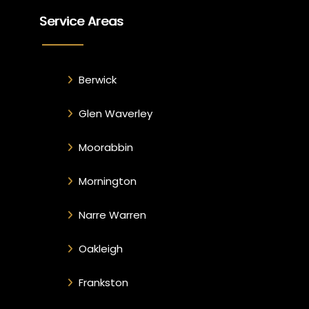
Service Areas
Berwick
Glen Waverley
Moorabbin
Mornington
Narre Warren
Oakleigh
Frankston