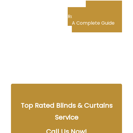
Casino Floor
Roulette for US Players:
A Complete Guide
Top Rated Blinds & Curtains
Service
Call Us Now!