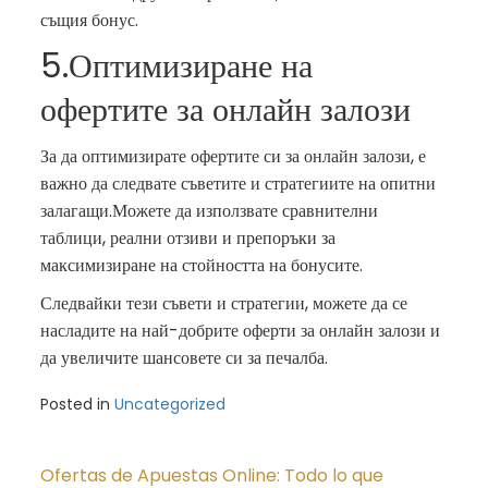
същия бонус.
5.Оптимизиране на
офертите за онлайн залози
За да оптимизирате офертите си за онлайн залози, е
важно да следвате съветите и стратегиите на опитни
залагащи.Можете да използвате сравнителни
таблици, реални отзиви и препоръки за
максимизиране на стойността на бонусите.
Следвайки тези съвети и стратегии, можете да се
насладите на най-добрите оферти за онлайн залози и
да увеличите шансовете си за печалба.
Posted in
Uncategorized
Post
navigation
Ofertas de Apuestas Online: Todo lo que