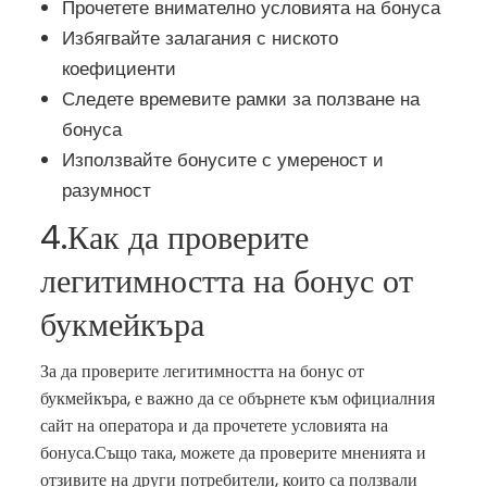
Прочетете внимателно условията на бонуса
Избягвайте залагания с ниското
коефициенти
Следете времевите рамки за ползване на
бонуса
Използвайте бонусите с умереност и
разумност
4.Как да проверите
легитимността на бонус от
букмейкъра
За да проверите легитимността на бонус от
букмейкъра, е важно да се обърнете към официалния
сайт на оператора и да прочетете условията на
бонуса.Също така, можете да проверите мненията и
отзивите на други потребители, които са ползвали