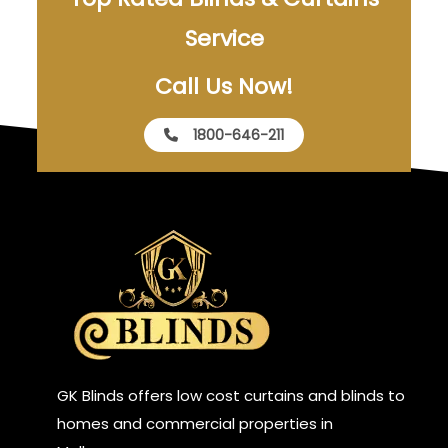
Service
Call Us Now!
1800-646-211
GK Blinds offers low cost curtains and blinds to
homes and commercial properties in