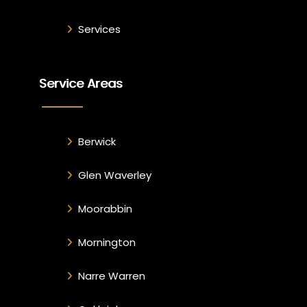
Services
Service Areas
Berwick
Glen Waverley
Moorabbin
Mornington
Narre Warren