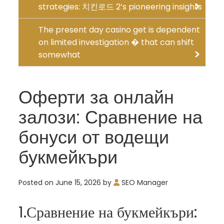
strategies: 치킨로드 2’s pioneering insights
The present day casino get is dependent
on limited investigation � that can shift
somewhat
Оферти за онлайн
залози: Сравнение на
бонуси от водещи
букмейкъри
Posted on
June 15, 2026
by
SEO Manager
1.Сравнение на букмейкъри: