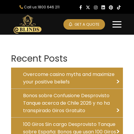
Skip
Call us:1800 646 211
to
content
GET A QUOTE
Recent Posts
Overcome casino myths and maximize
your positive beliefs
Bonos sobre Confusione Desprovisto
Tanque acerca de Chile 2026 y no ha
transpirado Giros Gratuito
100 Giros Sin cargo Desprovisto Tanque
sobre España: Bonos que usan 100 Giros