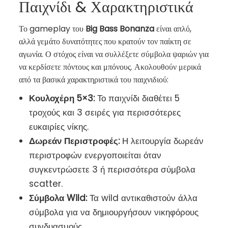
Παιχνίδι & Χαρακτηριστικά
Το gameplay του
Big Bass Bonanza
είναι απλό,
αλλά γεμάτο δυνατότητες που κρατούν τον παίκτη σε
αγωνία. Ο στόχος είναι να συλλέξετε σύμβολα ψαριών για
να κερδίσετε πόντους και μπόνους. Ακολουθούν μερικά
από τα βασικά χαρακτηριστικά του παιχνιδιού:
Κουλοχέρη 5×3:
Το παιχνίδι διαθέτει 5
τροχούς και 3 σειρές για περισσότερες
ευκαιρίες νίκης.
Δωρεάν Περιστροφές:
Η λειτουργία δωρεάν
περιστροφών ενεργοποιείται όταν
συγκεντρώσετε 3 ή περισσότερα σύμβολα
scatter.
Σύμβολα Wild:
Τα wild αντικαθιστούν άλλα
σύμβολα για να δημιουργήσουν νικηφόρους
συνδυασμούς.