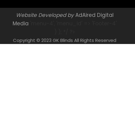
Website Developed by
AdAired Digital
Media
'menu-4', 'menu_id' => 'Footer-4'
) ); */ ?>
Copyright © 2023
GK Blinds
All Rights Reserved