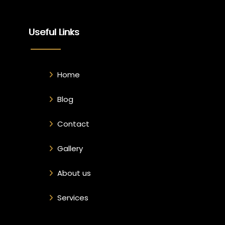
Useful Links
Home
Blog
Contact
Gallery
About us
Services