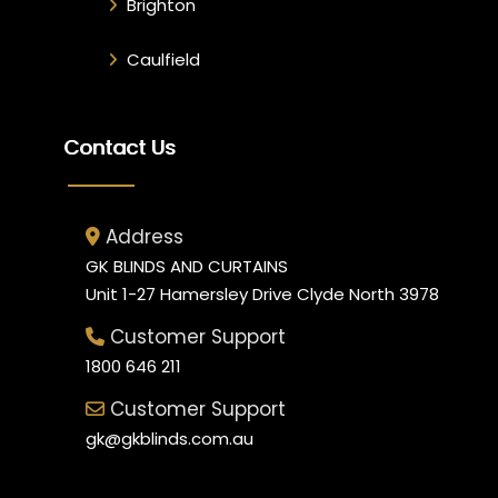
Brighton
Caulfield
Contact Us
Address
GK BLINDS AND CURTAINS
Unit 1-27 Hamersley Drive Clyde North 3978
Customer Support
1800 646 211
Customer Support
gk@gkblinds.com.au