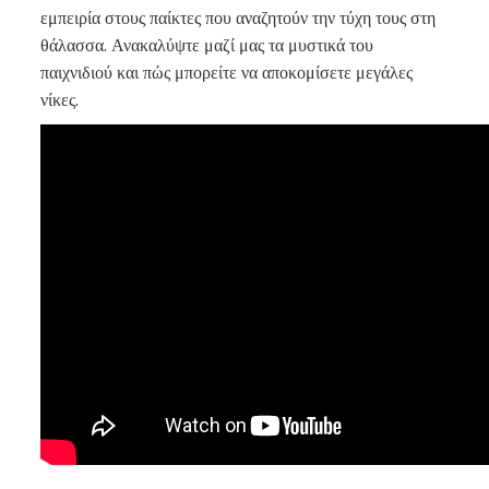
εμπειρία στους παίκτες που αναζητούν την τύχη τους στη
θάλασσα. Ανακαλύψτε μαζί μας τα μυστικά του
παιχνιδιού και πώς μπορείτε να αποκομίσετε μεγάλες
νίκες.